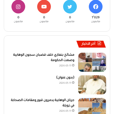
0
0
0
1٬029
متابعون
متابعون
متابعون
متابعون
أخر الاخبار
مشائخ بنغازي خلف قضبان سجون الوهابية
وصمت الحكومة
2026-05-11
(بدون عنوان)
2026-05-11
جرذان الوهابية يدمرون قبور ومقامات الصحابة
في زويلة
2026-05-11