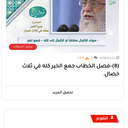
فصل الخطاب
1٬675
0
2018-02-07
(8)-فصل الخطاب:جمع الخير كله في ثلاث
خصال.
تحميل المزيد
التقويم