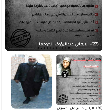
(27)- الارهابي:عبدالرؤوف الجوجما
(26)- الارهابي:حسن علي الصفراني