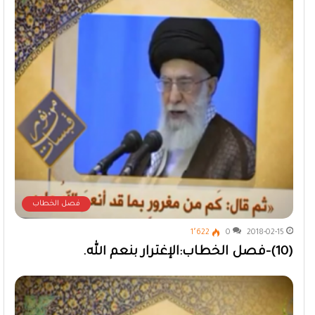
فصل الخطاب
1٬622
0
2018-02-15
(10)-فصل الخطاب:الإغترار بنعم الله.