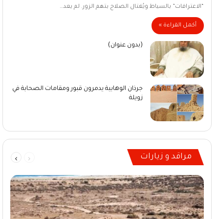
“الاعترافات” بالسياط ويُغتال الصلاح بتهم الزور. لم يعد…
أكمل القراءة »
(بدون عنوان)
جرذان الوهابية يدمرون قبور ومقامات الصحابة في
زويلة
السابقة
التالية
مراقد و زيارات
الصفحة
الصفحة