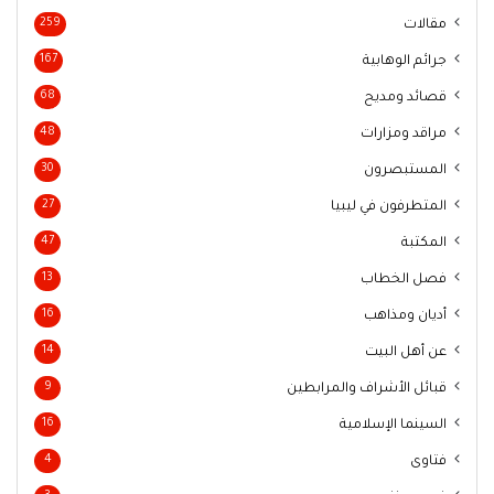
مقالات
259
جرائم الوهابية
167
قصائد ومديح
68
مراقد ومزارات
48
المستبصرون
30
المتطرفون في ليبيا
27
المكتبة
47
فصل الخطاب
13
أديان ومذاهب
16
عن أهل البيت
14
قبائل الأشراف والمرابطين
9
السينما الإسلامية
16
فتاوى
4