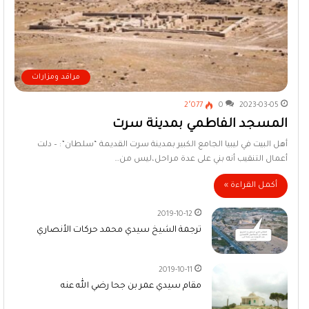
مراقد ومزارات
2٬077
0
2023-03-05
المسجد الفاطمي بمدينة سرت
أهل البيت في ليبيا الجامع الكبير بمدينة سرت القديمة “سلطان”: – دلت
أعمال التنقيب أنه بني على عدة مراحل،ليس من…
أكمل القراءة »
2019-10-12
ترجمة الشيخ سيدي محمد حركات الأنصاري
2019-10-11
مقام سيدي عمر بن جحا رضي الله عنه