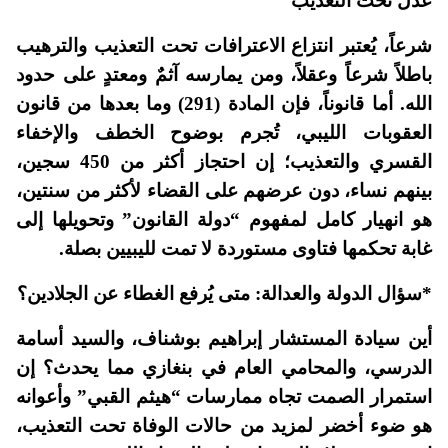
عدل تحت التعذيب”
شرعاً، يُعتبر انتزاع الاعترافات تحت التعذيب والترهيب
باطلاً شرعاً وعقلاً، ومن يمارسه آثمٌ ومعتدٍ على حدود
الله. أما قانوناً، فإن المادة (291) وما بعدها من قانون
العقوبات الليبي، تُجرم بوضوح الخطف والإخفاء
القسري والتعذيب؛ إن احتجاز أكثر من 450 سجين،
بينهم نساء، دون عرضهم على القضاء لأكثر من سنتين،
هو انهيار كامل لمفهوم “دولة القانون” وتحويلها إلى
غابة تحكمها فتاوى مستوردة لا تمت لليبيين بصلة.
*سؤال الدولة والعدالة: متى يُرفع الغطاء عن الجلادين؟
أين سيادة المستشار إبراهيم بوشناف، والسيد أسامة
الدرسي، والمحامي العام في بنغازي مما يحدث؟ إن
استمرار الصمت تجاه ممارسات “هيثم القبي” وأعوانه
هو ضوء أخضر لمزيد من حالات الوفاة تحت التعذيب،