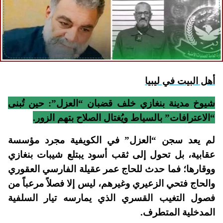
أهل البيت في ليبيا
شيوخ مدينة بنغازي خلف قضبان “العزل”: حين تُبنى
“الاعترافات” بالسياط ويُغتال الصلاح بتهم الزور.
لم يعد سجن “العزل” في الكويفية مجرد مؤسسة
عقابية، بل تحول إلى ثقب أسود يبتلع شيبات بنغازي
ووقارها؛ فما حدث للحاج عمر عقيلة الفارسي العقوري
والحاج فتحي الزعيري وغيرهم، ليس إلا فصلاً مرعباً من
فصول التغيب القسري الذي يمارسه تيار السلفية
المدخلية المتطرف.