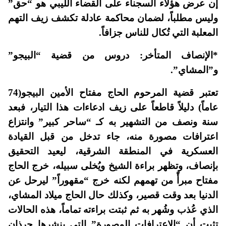
إن عرض هؤلاء السجناء على القضاء الليبي هو “حق”
وليس مطلباً، لضمان محاكمة عادلة تكشف زيف التهم
المعلبة التي تُكال للناس جزافاً.
*الإنصاف المتأخر: دروس من قضية “البيجو”
و”المشاي”.
تعتبر قضية المرحوم الحاج مفتاح الأمين البيجو(74
عاماً) دليلاً قاطعاً على زيف ادعاءات هذا التيار، فبعد
سنة ونصف من التشهير به كـ “ساحر كبير” وانتزاع
اعترافات مصورة منه، جاء تدخل من قبل القيادة
العسكرية في المنطقة الشرقية، ليعيد التحقيق
بإنصاف، وتظهر براءة الشيخ ويُخلى سبيله، خرج الحاج
مفتاح مبرأً من تهمهم لكنه خرج “مقهوراً” ليرحل عن
الدنيا بعد وقت قصير، وكذلك حال الحاج ميلاد المشاي،
الذي عُذب وشُهر به ثم ثبتت براءته تماماً، هذه الحالات
تثبت أن “الاعترافات المصورة” التي ينشرها جرذان