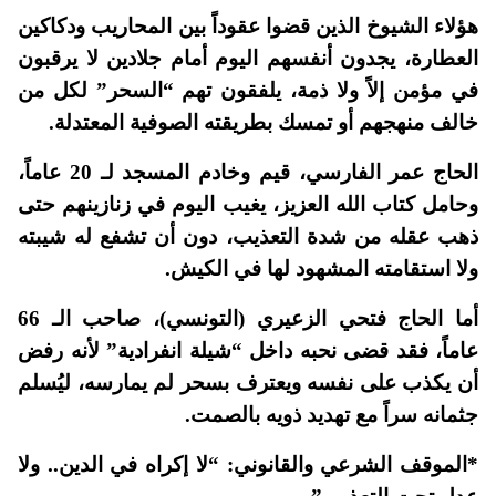
هؤلاء الشيوخ الذين قضوا عقوداً بين المحاريب ودكاكين
العطارة، يجدون أنفسهم اليوم أمام جلادين لا يرقبون
في مؤمن إلاً ولا ذمة، يلفقون تهم “السحر” لكل من
خالف منهجهم أو تمسك بطريقته الصوفية المعتدلة.
الحاج عمر الفارسي، قيم وخادم المسجد لـ 20 عاماً،
وحامل كتاب الله العزيز، يغيب اليوم في زنازينهم حتى
ذهب عقله من شدة التعذيب، دون أن تشفع له شيبته
ولا استقامته المشهود لها في الكيش.
أما الحاج فتحي الزعيري (التونسي)، صاحب الـ 66
عاماً، فقد قضى نحبه داخل “شيلة انفرادية” لأنه رفض
أن يكذب على نفسه ويعترف بسحر لم يمارسه، ليُسلم
جثمانه سراً مع تهديد ذويه بالصمت.
*الموقف الشرعي والقانوني: “لا إكراه في الدين.. ولا