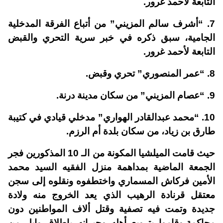
التابعة لأحمد غرور.
7. “أشرف سالم المزيني” من أتباع الفرقة المدخلية
الجامية، سبق ذكره في خبر سرية التحري والقبض
التابعة لأحمد غرور.
8. “عمر المنصوري” تحري وقبض.
9. “عصام المزيني” من سكان مدينة درنة.
10. “محمد عبدالقادر الهواري” مدخلي قيادي في كتيبة
طارق بن زياد، من سكان بلدة أم الرزم.
حيث قامت الميلشيا المكونة من الـ 10 المذكورين فجر
الجمعة الماضية بمداهمة منزل الفقيه السيد محمد
الأمين فركاش المسماري واختطفوه ونقلوه إلى سجن
معتقل قرنادة الرهيب الذي يعد الخروج منه ولادة
جديدة وتمت فيه تصفية وقتل ألاف المواطنين دون
محاكمة،وقاموا بترويع أهله وجيرانه بإطلاق وابل من