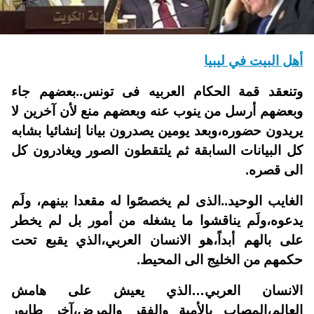
أهل البيت في ليبيا
وتنعقد قمة الحكام العربيه فى تونس..بعضهم جاء
وبعضهم أرسل من ينوب عنه وبعضهم منع لأن آخرين لا
يريدون حضوره،وبعد يومين يصدرون بيانا إنشائيا بشابه
كل البيانات السابقة ثم يلتقطون الصور ويغادرون كل
الى قصره.
الغايب الوحيد..الذى لم يخصصًوا له مقعدا بينهم، ولَم
يدعوه،ولَم يناقشوا ما يشغله من أمور بل لم يخطر
على بالهم أبداً،هو الانسان العربي،الذي يقبع تحت
حكمهم من الخليج الى المحيط.
الانسان العربي…
الذي يعيش على هامش
العالم،المصاب بالأمية والفقر والمرض،آخر طابور