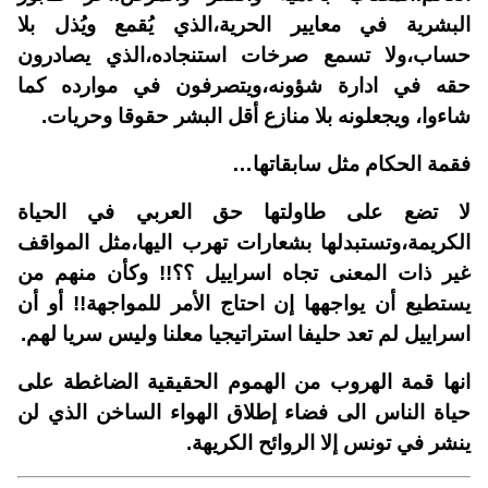
البشرية في معايير الحرية،الذي يُقمع ويُذل بلا
حساب،ولا تسمع صرخات استنجاده،الذي يصادرون
حقه في ادارة شؤونه،ويتصرفون في موارده كما
شاءوا، ويجعلونه بلا منازع أقل البشر حقوقا وحريات.
فقمة الحكام مثل سابقاتها…
لا تضع على طاولتها حق العربي في الحياة
الكريمة،وتستبدلها بشعارات تهرب اليها،مثل المواقف
غير ذات المعنى تجاه اسراييل ؟؟!! وكأن منهم من
يستطيع أن يواجهها إن احتاج الأمر للمواجهة!! أو أن
اسراييل لم تعد حليفا استراتيجيا معلنا وليس سريا لهم.
انها قمة الهروب من الهموم الحقيقية الضاغطة على
حياة الناس الى فضاء إطلاق الهواء الساخن الذي لن
ينشر في تونس إلا الروائح الكريهة.