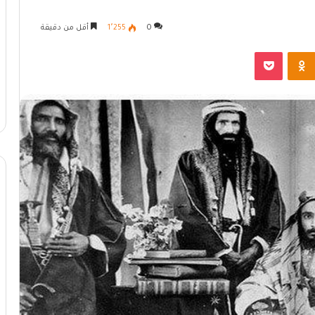
0
1٬255
أقل من دقيقة
Odnoklassniki
بوكيت