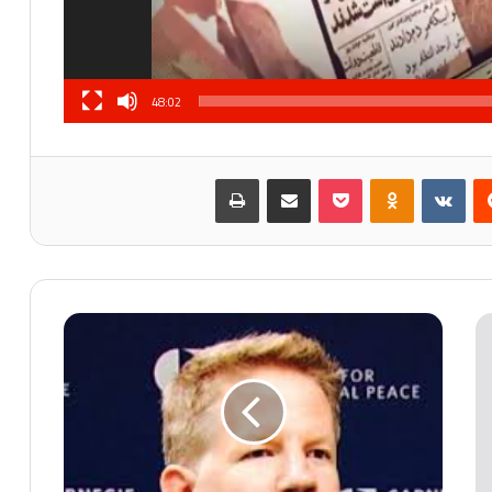
48:02
‏Reddit
‏VKontakte
Odnoklassniki
بوكيت
مشاركة عبر البريد
طباعة