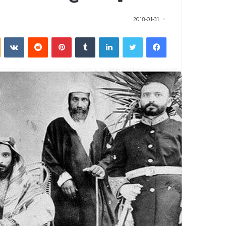
2018-01-31
فيسبوك
تويتر
لينكدإن
‏Tumblr
بينتيريست
‏Reddit
‏VKontakte