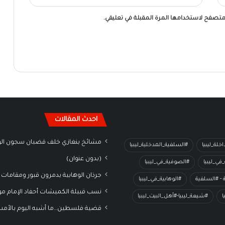
لمتصفح لاستخدامها المرة المقبلة في تعليقي.
احدث المقالات
مشائخ بنغازي خلف قضبان سجون الو
خلة_ليبيا
#السلفية_المدخلية_ليبيا
(بدون عنوان)
في_ليبيا
#الصوفية_في_ليبيا
جرذان الوهابية يدمرون قبور ومقامات 
ة - #السلفية
#الوهابية_في_ليبيا
نسب قبيلة الكميشات أحفاد الإمام م
ا
#شيعة_ليبيا-#أهل_البيت_ليبيا
قضية فلسطين…ما أشبه اليوم بالأم