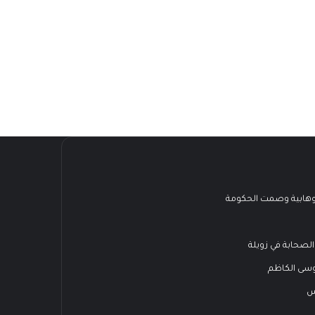
هابية وصمت الحكومة
الصحابة في زويلة
وسى الكاظم
س