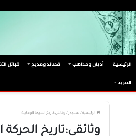
الخميس, أغسطس 6 2026
من نحن
اتصل بنا
الرئيسية
أديان ومذاهب
قصائد ومديح
قبائل الأ
المزيد
الرئيسية
/
سلايدر
/
وثائقي:تاريخ الحركة الوهابية
وثائقي:تاريخ الحركة ا