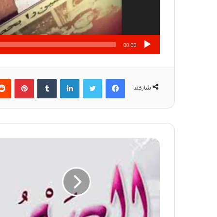
00:00
فيسبوك
تويتر
لينكدإن
‏Tumblr
بينتيريست
شاركها