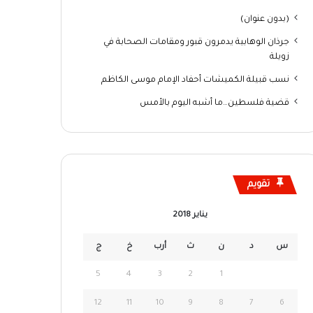
(بدون عنوان)
جرذان الوهابية يدمرون قبور ومقامات الصحابة في
زويلة
نسب قبيلة الكميشات أحفاد الإمام موسى الكاظم
قضية فلسطين…ما أشبه اليوم بالأمس
تقويم
يناير 2018
س
د
ن
ث
أرب
خ
ج
5
4
3
2
1
12
11
10
9
8
7
6