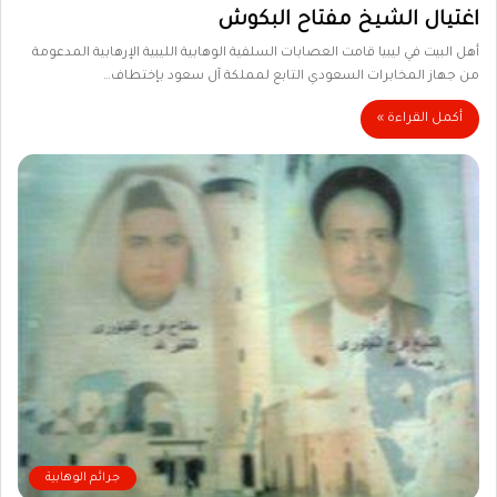
اغتيال الشيخ مفتاح البكوش
أهل البيت في ليبيا قامت العصابات السلفية الوهابية الليبية الإرهابية المدعومة
من جهاز المخابرات السعودي التابع لمملكة آل سعود بإختطاف…
أكمل القراءة »
جرائم الوهابية