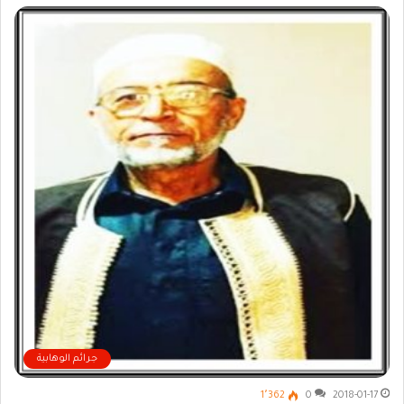
جرائم الوهابية
1٬362
0
2018-01-17