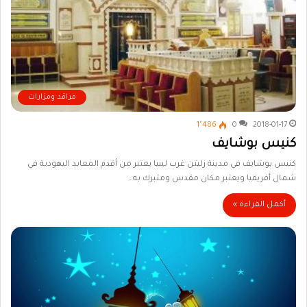
مراقد ومزارات
1٬486
0
2018-01-17
كنيس بوشايف
كنيس بوشايف في مدينة زليتن غرب ليبيا يعتبر من أقدم المعابد اليهودية في
شمال أفريقيا ويعتبر مكان مقدس ومتبرك به…
أكمل القراءة »