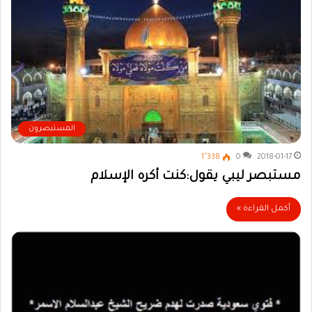
المستبصرون
1٬338
0
2018-01-17
مستبصر ليبي يقول:كنت أكره الإسلام
أكمل القراءة »