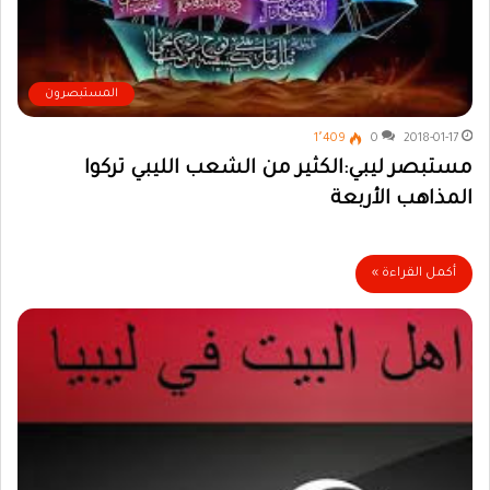
المستبصرون
1٬409
0
2018-01-17
مستبصر ليبي:الكثير من الشعب الليبي تركوا
المذاهب الأربعة
أكمل القراءة »