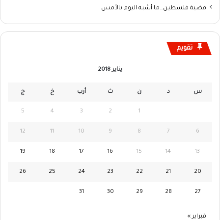
قضية فلسطين…ما أشبه اليوم بالأمس
تقويم
يناير 2018
س
د
ن
ث
أرب
خ
ج
5
4
3
2
1
12
11
10
9
8
7
6
19
18
17
16
15
14
13
26
25
24
23
22
21
20
31
30
29
28
27
فبراير »