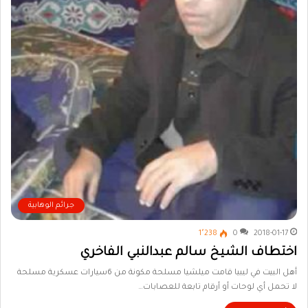
جرائم الوهابية
1٬238
0
2018-01-17
اختطاف الشيخ سالم عبدالنبي الفاخري
أهل البيت في ليبيا قامت ميلشيا مسلحة مكونة من 6سيارات عسكرية مسلحة
لا تحمل أي لوحات أو أرقام تابعة للعصابات…