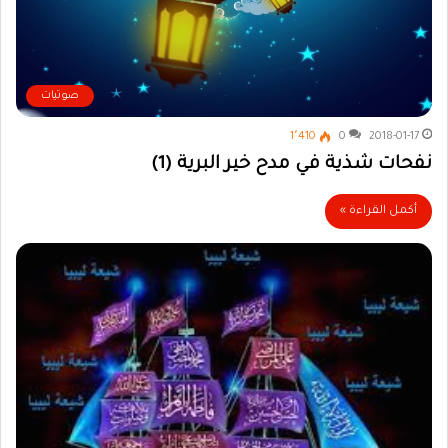
صوتيات
1٬410
0
2018-01-17
نفحات شذية في مدح خير البرية (1)
أكمل القراءة »