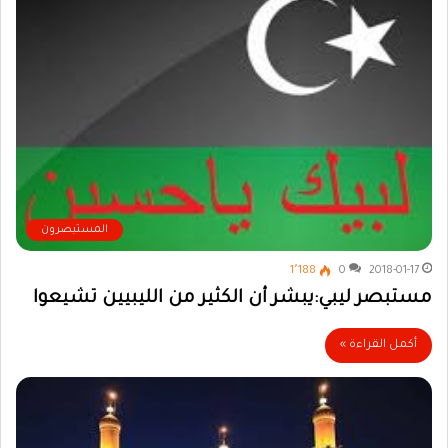
المستبصرون
1٬188
0
2018-01-17
مستبصر ليبي:يبشر أن الكثير من الليبيين تشيعوا
أكمل القراءة »