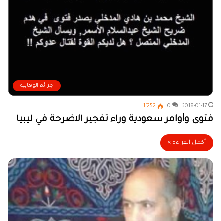
جرائم الوهابية
1٬252
0
2018-01-17
فتوى وأوامر سعودية وراء تفجير الاضرحة في ليبيا
أكمل القراءة »