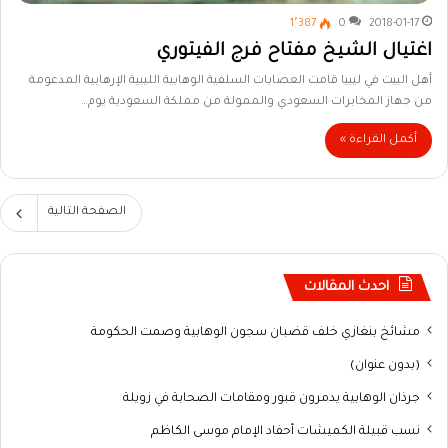
1٬387
0
2018-01-17
اغتيال الشيخ مفتاح فرج الفيتوري
أهل البيت في ليبيا قامت العصابات السلفية الوهابية الليبية الإرهابية المدعومة
من جهاز المخابرات السعودي والممولة من مملكة السعودية يوم…
أكمل القراءة »
الصفحة التالية
احدث المقالات
مشائخ بنغازي خلف قضبان سجون الوهابية وصمت الحكومة
(بدون عنوان)
جرذان الوهابية يدمرون قبور ومقامات الصحابة في زويلة
نسب قبيلة الكميشات أحفاد الإمام موسى الكاظم