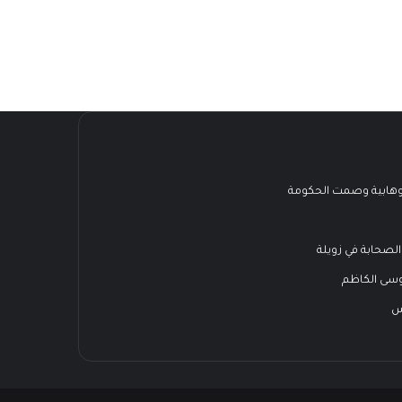
هابية وصمت الحكومة
الصحابة في زويلة
وسى الكاظم
س