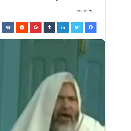
2018-01-29
فيسبوك
تويتر
لينكدإن
‏Tumblr
بينتيريست
‏Reddit
‏VKontakte