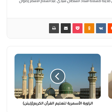
في مدينة مسلاتة أستاذ السلطان سيدي عبدالسلام الأسمر رضوان
‏Reddit
‏VKontakte
Odnoklassniki
بوكيت
مشاركة عبر البريد
طباعة
الزاوية الأسمرية لتعليم القرآن الكريم(زليتن)