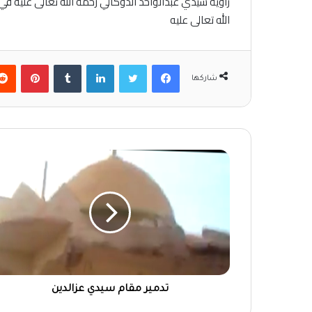
زاوية سيدي عبدالواحد الدوكالي رحمة الله تعالى عليه 
الله تعالى عليه
فيسبوك
تويتر
لينكدإن
‏Tumblr
بينتيريست
شاركها
تدمير مقام سيدي عزالدين