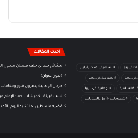
احدث المقالات
مشائخ بنغازي خلف قضبان سجون الو
خلة_ليبيا
#السلفية_المدخلية_ليبيا
(بدون عنوان)
في_ليبيا
#الصوفية_في_ليبيا
جرذان الوهابية يدمرون قبور ومقامات 
ة - #السلفية
#الوهابية_في_ليبيا
نسب قبيلة الكميشات أحفاد الإمام م
ا
#شيعة_ليبيا-#أهل_البيت_ليبيا
قضية فلسطين…ما أشبه اليوم بالأم