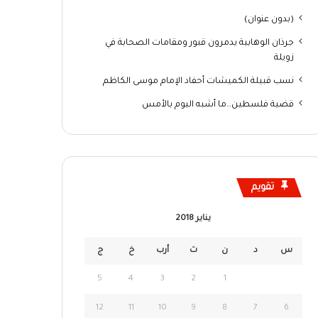
(بدون عنوان)
جرذان الوهابية يدمرون قبور ومقامات الصحابة في
زويلة
نسب قبيلة الكميشات أحفاد الإمام موسى الكاظم
قضية فلسطين…ما أشبه اليوم بالأمس
تقويم
يناير 2018
س
د
ن
ث
أرب
خ
ج
5
4
3
2
1
12
11
10
9
8
7
6