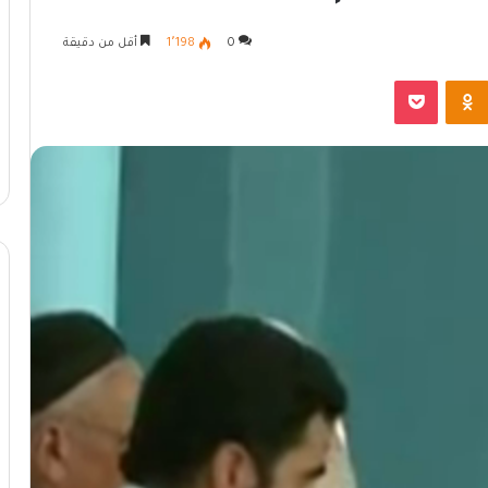
0
1٬198
أقل من دقيقة
Odnoklassniki
بوكيت