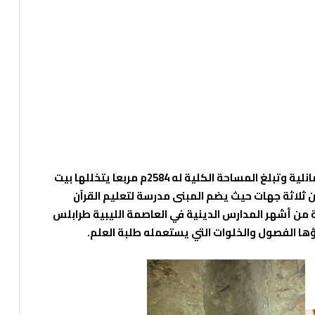
تأسس المسجد سنة 1737م خلال حكم الأسرة القرمانلية وتبلغ المساحة الكلية له 2584م مربعا يتخللها بيت
 ثلاثة جهات حيث يضم المبنى مدرسة لتعليم القرآن
ة من أشهر المدارس الدينية في العاصمة الليبية طرابلس
ها الفصول والخلوات التي يستعمله طلبة العلم.