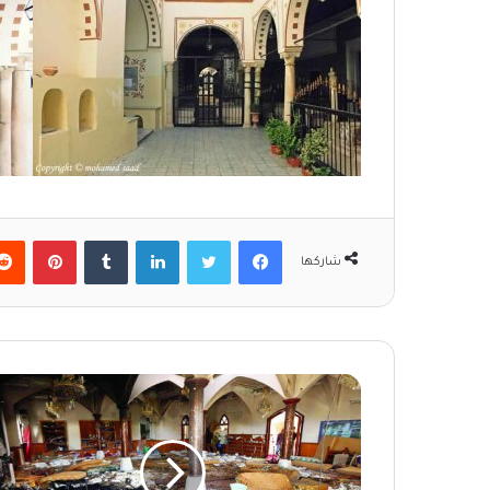
فيسبوك
تويتر
لينكدإن
‏Tumblr
بينتيريست
شاركها