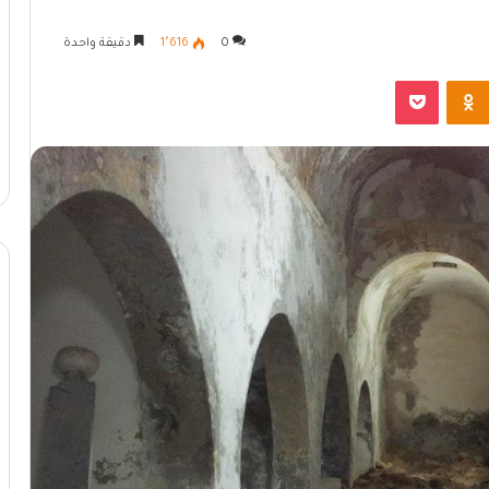
0
1٬616
دقيقة واحدة
Odnoklassniki
بوكيت