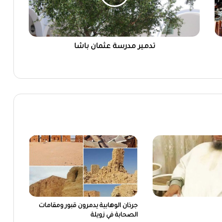
تدمير مدرسة عثمان باشا
جرذان الوهابية يدمرون قبور ومقامات
الصحابة في زويلة