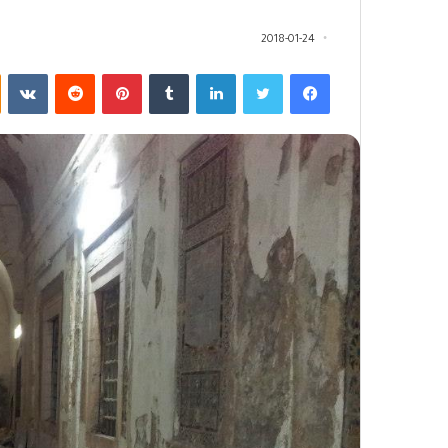
2018-01-24
فيسبوك
تويتر
لينكدإن
‏Tumblr
بينتيريست
‏Reddit
‏VKontakte