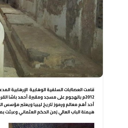
قامت العصاابات السلفية الوهابية
الإرهابية الم
2012م بالهجوم على مسجد ومقبرة أحمد باشا الق
أحد أهم معالم ورموز تاريخ ليبيا ويعتبر مؤسس ال
هيمنة الباب العالي زمن الحكم العثماني وعبثت ب