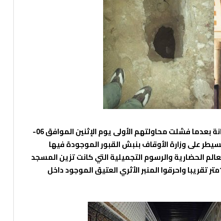
وقد تعرض المسجد لجريمة أخرى تحت عنوان الصيانة بعدما فشلت محاولتهم الأولى يوم الإثنين الموافق 06-
تي تسيطر على وزارة الأوقاف بنبش القبور الموجودة فيها
الم الحضارية والرسوم التجميلية التي كانت تزين المسجد
وخلعوا الأرضية الرخامية وحفروها بالكامل بعمق 1متر تقريبا واحرقوا المنبر الأثري العتيق الموجود داخل