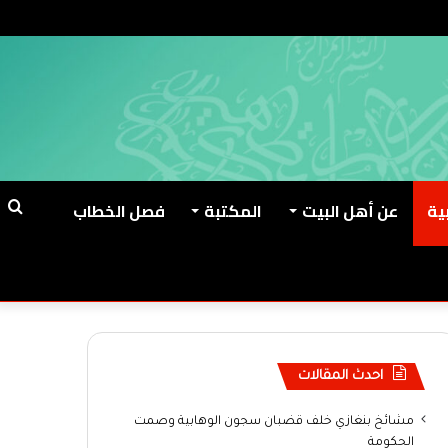
ية
عن أهل البيت
المكتبة
فصل الخطاب
ب
ع
احدث المقالات
مشائخ بنغازي خلف قضبان سجون الوهابية وصمت
الحكومة