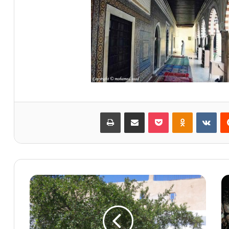
‏Reddit
‏VKontakte
Odnoklassniki
بوكيت
مشاركة عبر البريد
طباعة