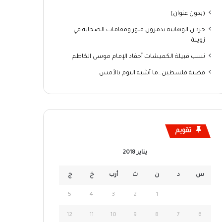
(بدون عنوان)
جرذان الوهابية يدمرون قبور ومقامات الصحابة في
زويلة
نسب قبيلة الكميشات أحفاد الإمام موسى الكاظم
قضية فلسطين…ما أشبه اليوم بالأمس
تقويم
يناير 2018
س
د
ن
ث
أرب
خ
ج
5
4
3
2
1
12
11
10
9
8
7
6