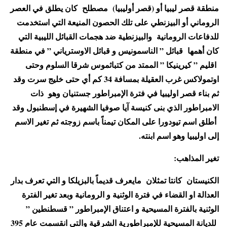
منطقة قصر ليبيا أو (قصر أوليبيا) مصطلح كان يطلق في العصر
الروماني أو البيزنطي على تلك الحصون المنيعة التي استخدمت
للدفاعات الرومانية والبيزنطية ضد هجمات القبائل الليبية التي
كان أهمها قبائل ” الناسمونيس و قبائل الاوسترياني ” في منطقة
اقليم ” كيرينيكا ” الممتد من كتباثموس شرقا السلوم وحتى
اوتمولاكس غرب العقيلة بمسافة 34 كم أي حتى خليج سرت وقد
ثم بناء قصر اوليبيا في فترة الإمبراطور جستنيان وهو ذات
الامبراطور الذي بنى كنيسة آيا صوفيا الشهيرة في إسطنبول وقد
أطلق اسم تيودورا على المكان تيمناً باسم زوجته ثم تغير الاسم
إلى اوليبيا وهو اسم ابنته.
تغير
المذاهب:
الكنيستان كانتا تمثلان مايعرف قديماً بالبزيلكا و التي تعرف بدار
العدالة او القضاء في فترة الوثنية و الرومانية وبعد تغير الفترة
الوثنية بالفترة المسيحية و اعتناق الإمبراطور ” قسطنطين ”
للديانة المسيحية للإمبراطورية الشرقية والتي انقسمت عام 395