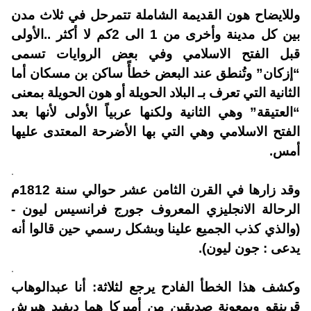
وللايضاح هون القديمة الشاملة تتمرحل في ثلاث مدن
بين كل مدينة وأخرى من 1 الى 2كم لا أكثر ..الأولى
قبل الفتح الاسلامي وفي بعض الروايات تسمى
“إزكان” وتُنطق عند البعض خطأً ساكن بن مسكان أما
الثانية التي تعرف بـ البلاد الحويلة أو هون الحويلة بمعنى
“العتيقة” وهي الثانية ولكنها عربياً الأولى لأنها بعد
الفتح الاسلامي وهي التي بها الأضرحة المعتدى عليها
أمس.
.
وقد زارها في القرن الثامن عشر حوالي سنة 1812م
الرحالة الانجليزي المعروف جورج فرانسيس ليون -
(والذي كذب الجميع علينا وبشكل رسمي حين قالوا أنه
يدعى : جون ليون).
.
وكشف هذا الخطأ الفادح يرجع لثلاثة: أنا عبدالوهاب
قرينقو وبمعونة صديقين من أميركا هما ديفيد هيرش