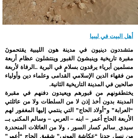
أهل البيت في ليبيا
متشددون دينيون في مدينة هون الليبية يقتحمونَ
مقبرة تاريخية وينبشونَ القبور وينتشلون عظام أربعة
مسلمين أبرياء يرقدون بسلامٍ في البرية ..الرفاة لأربعة
من فقهاء الدين الإسلامي القدامى وعلماء دين وأولياء
صالحين في المدينة التاريخية الثانية.
يختطفونهم من قبورهم ويعيدون دفنهم في مقبرة
المدينة بدون أخذ إذن لا من السلطات ولا من عائلتي
“العرابة” و”أولاد الحاج” التي ينتمي إليها المغفور لهم
الأربعة الحاج أعمر – ابنه – العربي – وسالم المكنى بــ
سيدي_سالم كسار السور ، ولا من العائلات المنحدرة
من نسل جدنا “عكاشة الهوني” شقيق الحاج “أعمر”