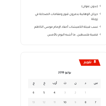
(بدون عنوان)
جرذان الوهابية يدمرون قبور ومقامات الصحابة في
زويلة
نسب قبيلة الكميشات أحفاد الإمام موسى الكاظم
قضية فلسطين…ما أشبه اليوم بالأمس
تقويم
يوليو 2018
س
د
ن
ث
أرب
خ
ج
6
5
4
3
2
1
13
12
11
10
9
8
7