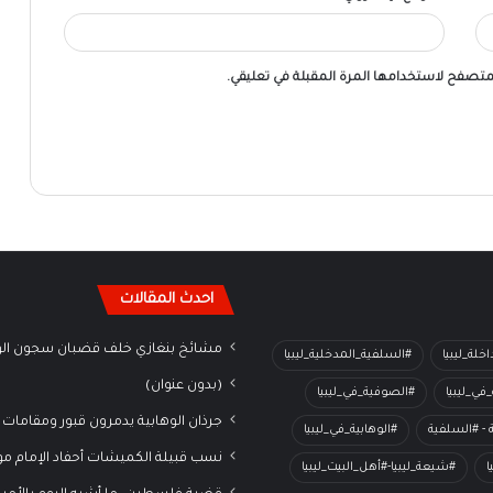
لمتصفح لاستخدامها المرة المقبلة في تعليقي.
احدث المقالات
مشائخ بنغازي خلف قضبان سجون الو
خلة_ليبيا
#السلفية_المدخلية_ليبيا
(بدون عنوان)
في_ليبيا
#الصوفية_في_ليبيا
جرذان الوهابية يدمرون قبور ومقامات 
ة - #السلفية
#الوهابية_في_ليبيا
نسب قبيلة الكميشات أحفاد الإمام م
ا
#شيعة_ليبيا-#أهل_البيت_ليبيا