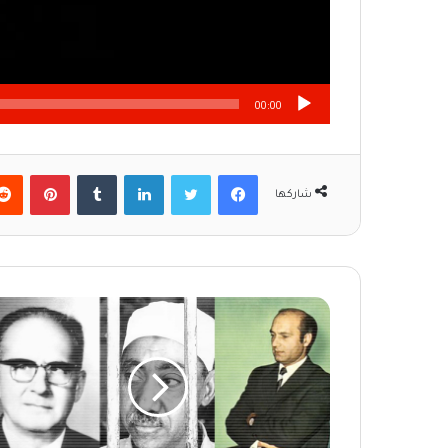
00:00
فيسبوك
تويتر
لينكدإن
‏Tumblr
بينتيريست
شاركها