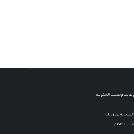
هابية وصمت الحكومة
الصحابة في زويلة
وسى الكاظم