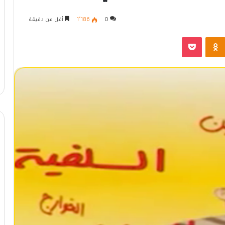
0
1٬186
أقل من دقيقة
Odnoklassniki
بوكيت