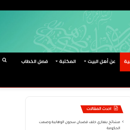
ية
عن أهل البيت
المكتبة
فصل الخطاب
ب
ع
احدث المقالات
مشائخ بنغازي خلف قضبان سجون الوهابية وصمت
الحكومة