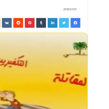
2018-07-05
فيسبوك
تويتر
لينكدإن
‏Tumblr
بينتيريست
‏Reddit
‏VKontakte