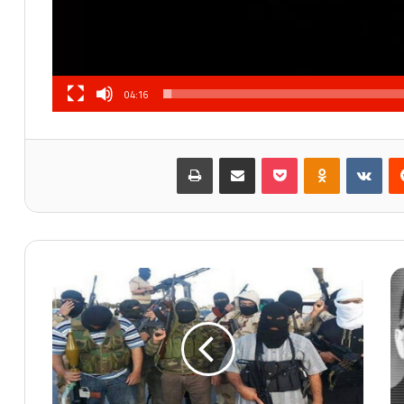
04:16
‏Reddit
‏VKontakte
Odnoklassniki
بوكيت
مشاركة عبر البريد
طباعة