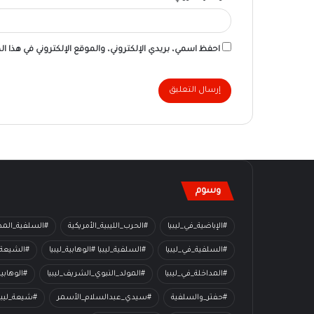
احفظ اسمي، بريدي الإلكتروني، والموقع الإلكتروني في هذا ا
وسوم
#الإباضية_في_ليبيا
#الحرب_الليبية_الأمريكية
#السلفية_المدا
#السلفية_في_ليبيا
#السلفية_ليبيا #الوهابية_ليبيا
#الشيعة_
#المداخلة_في_ليبيا
#المولد_النبوي_الشريف_ليبيا
#الوهابي
#حفتر_والسلفية
#سيدي_عبدالسلام_الأسمر
#شيعة_ليبي