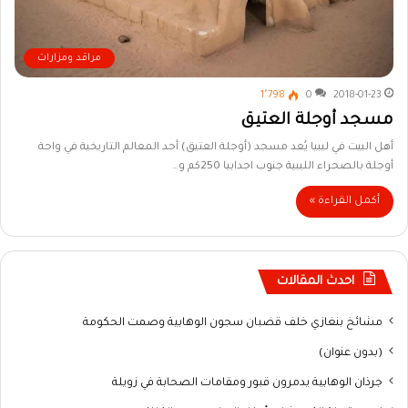
مراقد ومزارات
1٬798
0
2018-01-23
مسجد أوجلة العتيق
أهل البيت في ليبيا يُعد مسجد (أوجلة العتيق) أحد المعالم التاريخية في واحة
أوجلة بالصحراء الليبية جنوب اجدابيا 250كم و…
أكمل القراءة »
احدث المقالات
مشائخ بنغازي خلف قضبان سجون الوهابية وصمت الحكومة
(بدون عنوان)
جرذان الوهابية يدمرون قبور ومقامات الصحابة في زويلة