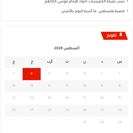
نسب قبيلة الكميشات أحفاد الإمام موسى الكاظم
قضية فلسطين…ما أشبه اليوم بالأمس
تقويم
أغسطس 2026
س
د
ن
ث
أرب
خ
ج
7
6
5
4
3
2
1
14
13
12
11
10
9
8
21
20
19
18
17
16
15
28
27
26
25
24
23
22
31
30
29