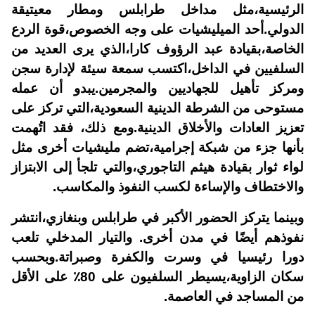
الرئيسية،مثل مداخل طرابلس ومطار معيتيقة
الدولي.أحد الميليشيات على وجه الخصوص،قوة الردع
الخاصة،بقيادة عبد الرؤوف كارا،الذي يرى العديد من
السلفيين في الداخل،اكتسب سمعة سيئة لإدارة سجن
ومركز تأهيل للجهاديين والمجرمين.يبدو أن عمله
مستوحى من الشرطة الدينية السعودية،التي تركز على
تعزيز العادات والأخلاق الدينية.ومع ذلك، فقد اتُهمت
بأنها جزء من شبكة إجرامية،تضم مليشيات أخرى مثل
لواء ثوار بقيادة هيثم التاجوري،والتي تلجأ إلى الابتزاز
والاختطاف والإساءة لكسب النفوذ والمكاسب.
وبينما يتركز الحضور الأكبر في طرابلس وبنغازي،انتشر
نفوذهم أيضًا في مدن أخرى. والتيار المدخلي تلعب
دورا رئيسيا في وسرت والكفرة وصبراتة.وبحسب
سكان الزاوية،يسيطر السلفيون على 80٪ على الأقل
من المساجد في العاصمة.