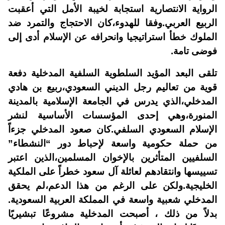
الرواية الانتصارية استجابة لخيبة الأمل التي أعقبت
الربيع العربي.وفقا للهدوء،كان الاحتجاج والتمرد ضد
الملوك خطأ استراتيجيا وانحرافه عن الإسلام أدى إلى
فوضى تامة.
تلقى البعد المؤيد السلطوية السلفية المدخلية دفعة
قوية من تعاليم رجل الديني السعودي،ربيع بن هادي
المدخلي،الذي يدرس في الجامعة الإسلامية بالمدينة
المنورة،وهي إحدى المؤسسات الأساسية لنشر
الإسلام السعودي السلفي.كان صعود المدخلي جزءاً
من حملة حكومية واسعة لإحباط دور “النشطاء”
السلفيين المتأثرين بالإخوان المسلمين،الذين اعتبر
تسييسها وانتقادهم لعائلة آل سعود خطراً على الملكية
الخليجية.ولكن على الرغم من هذا الدعم،لم يحقق
المدخلي شعبية واسعة في المملكة العربية السعودية.
بدلاً من ذلك ، أصبحت المدخلية مشروعًا تبشيريًا