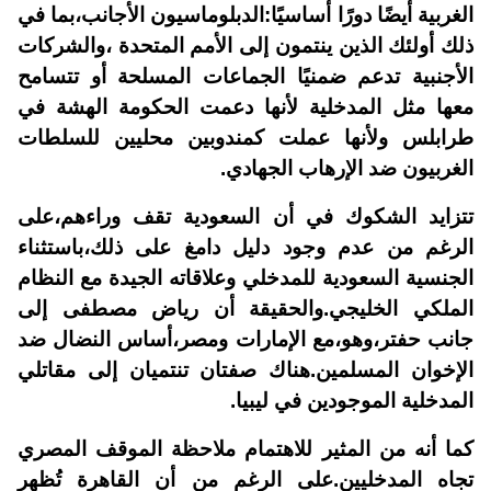
الغربية أيضًا دورًا أساسيًا:الدبلوماسيون الأجانب،بما في
ذلك أولئك الذين ينتمون إلى الأمم المتحدة ،والشركات
الأجنبية تدعم ضمنيًا الجماعات المسلحة أو تتسامح
معها مثل المدخلية لأنها دعمت الحكومة الهشة في
طرابلس ولأنها عملت كمندوبين محليين للسلطات
الغربيون ضد الإرهاب الجهادي.
تتزايد الشكوك في أن السعودية تقف وراءهم،على
الرغم من عدم وجود دليل دامغ على ذلك،باستثناء
الجنسية السعودية للمدخلي وعلاقاته الجيدة مع النظام
الملكي الخليجي.والحقيقة أن رياض مصطفى إلى
جانب حفتر،وهو،مع الإمارات ومصر،أساس النضال ضد
الإخوان المسلمين.هناك صفتان تنتميان إلى مقاتلي
المدخلية الموجودين في ليبيا.
كما أنه من المثير للاهتمام ملاحظة الموقف المصري
تجاه المدخليين.على الرغم من أن القاهرة تُظهر