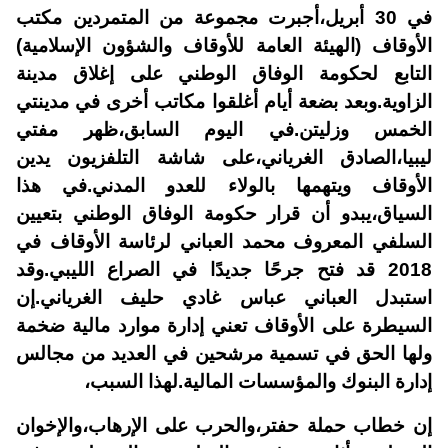
في 30 أبريل،أجبرت مجموعة من المتمردين مكتب
الأوقاف (الهيئة العامة للأوقاف والشؤون الإسلامية)
التابع لحكومة الوفاق الوطني على إغلاق مدينة
الزاوية.وبعد بضعة أيام أغلقوا مكاتب أخرى في مدينتي
الخمس وزليتن.في اليوم السابق،ظهر مفتي
ليبيا،الصادق الغرياني،على شاشة التلفزيون يدين
الأوقاف ويتهمها بالولاء للعدو المدني.في هذا
السياق،يبدو أن قرار حكومة الوفاق الوطني بتعيين
السلفي المعروف محمد العباني لرئاسة الأوقاف في
2018 قد فتح جرحًا جديدًا في الصراع الليبي.وقد
استبدل العباني عباس غادي حليف الغرياني.إن
السيطرة على الأوقاف تعني إدارة موارد مالية ضخمة
ولها الحق في تسمية مرشحين في العديد من مجالس
إدارة البنوك والمؤسسات المالية.لهذا السبب،
إن خطاب حملة حفتر،والحرب على الإرهاب،والإخوان