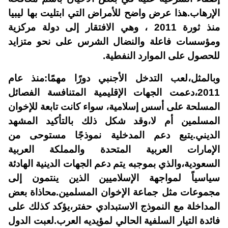
الإرهاب.هذا عرض واضح للأمراض التي ابتليت بها ليبيا
منذ ثورة 2011 ، وهي الافتقار إلى دولة مركزية
ومؤسسات فاعلة والنضال الشرس على نحو متزايد
للحصول على الموارد النفطية.
وبالمثل،لعب التدخل الأجنبي دورًا مهمًا:منذ عام
2011،دعمت الجهات الإقليمية المتنافسة الفصائل
المسلحة على أسس إسلامية، سواء كانت تابعة للإخوان
المسلمين أم لا،وقد شكل ذلك بالتأكيد المشهد
الديني.يتبع دعم المدخلية نموذجًا مستوحى من
الإمارات العربية المتحدة والمملكة العربية
السعودية،والذي بموجبه يتم دعم الجهات الدينية الهادئة
سياسياً لمواجهة الإسلاميين الذين ينتمون إلى
مجموعات مثل جماعة الإخوان المسلمين.محاذاة بعض
المداخلة مع النموذج الاستبدادي حفتر،يؤكد كذلك على
فائدة التيار السلفية الحالي لمؤيديه العرب.لعبت الدول