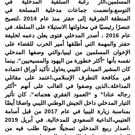
المسلمين،أثار رغبة السلفية المدخلية في
التوسع.وانضمت جماعات مدخلية المسلحة في
المنطقة الشرقية إلى حفتر منذ عام 2014 ،لتصبح
عنصرًا رئيسيًا في محاولتها الاستيلاء على السلطة. في
عام 2016 ، أصدر المدخلي فتوى يعلن دعمه لخليفة
حفتر والمهمة التي أطلقها أمير الحرب للقضاء على
الإخوان المسلمين من ليبيا،والتي وصفها المدخلي
نفسه بأنها “أكثر خطورة من اليهود والمسيحيين”. بينما
كان المشير الميداني الليبي يحاول تأكيد أوراق اعتماده
في مكافحة التطرف الإسلامي،اعتمد على مقاتلي
المداخلة.،الذين وصفوا في الغالب على أنهم “أكثر
رجاله عنادا” و “العمود الفقري هجماته”. كان تأثير
التيار المدخلي داخل الجيش الوطني الليبي واضحًا أيضًا
بمناسبة زيارة لليبيا في عام 2017 من قبل أسامة
العتيبي،الداعية السعودي للمدخالية. في أبريل 2019
،اصدار ربيع المدخلي تسجيلًا صوتيًا طلب فيه من