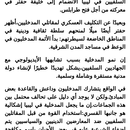
السلفيين في ليبيا الانضمام إلى خليفة حفتر في
معركته من أجل فتح طرابلس.
وبعيدًا عن التكليف العسكري لمقاتلي المدخليين،أظهر
حفتر أيضًا ميلًا لمنحهم سلطة ثقافية ودينية في
المناطق الخاضعة لسيطرتهم: بدأ الأئمة المدخليون في
الوعظ في مساجد المدن الشرقية.
إن نمو المدخلية بسبب تشابهها الأيديولوجي مع
الجهاديين السلفيين،يشكل تهديدًا خطيرًا لإنشاء دولة
مدنية مستقرة وشاملة وسلمية.
في الواقع يتشارك المدخليون وداعش والقاعدة بعض
المبادئ.ولكن لا يوجد أي دليل على تحالف محتمل بين
هذه الجماعات.إن ما يجعل المدخلية في ليبيا إشكالية
هو جانبها القسري:استخدام القوة من قبل المقاتلين
السلفيين ضد المعارضين الدينيين والسياسيين يتم
إضفاء الشرعية عليه في بعض الأحيان باسم مكافحة