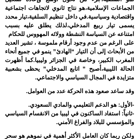
الجماعات الإسلامية،هو نتاج ثانوي لاتجاهات اجتماعية
واقتصادية وسياسية.في داخل تنظيم السلفية،تيار محدد
يسمى تيار ربيع المدخلي،لذلك يطلق عليه بسبب
امتناعه عن السياسة النشطة وولائه المهووس للحكام
على الرغم من عدم وجود أرقام ملموسة ، تشير العديد
من الأبحاث إلى أن التيار “الهادئ” ينمو في جميع أنحاء
المغرب الكبير، وخاصة في الجزائر وليبيا.كما أظهرت
الحالة الليبية،أصبح ” اتابع المدخلي” يحظى بشعبية
متزايدة في المجال السياسي والاجتماعي.
وقد ساعد صعود هذه الحركة عدد من العوامل.
-الأول: هو الدعم التعليمي والمادي السعودي.
-ثانياً: استفاد الساكنون في ليبيا من الانقسام السياسي
والمؤسسي للبلاد والفراغ الأمني.
ولكن ربما كان العامل الأكثر أهمية في نموهم هو سحر