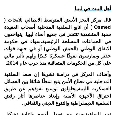
أهل البيت في ليبيا
قال مركز البحر الأبيض المتوسط الايطالي للابحاث (
Osmed ) أن اتابع السلفية المدخلية أصحاب العقيدة
سنية المتشددة تنتشر في جميع أنحاء ليبيا. يتواجدون
في الجماعات المسلحة الرئيسية،سواء في حكومة
الاتفاق الوطني (الجيش الوطني) أو في جبهة قوات
حفتر ويمارسون نفوذًا عسكريًا كبيرًا ولهم تأثير مالي
على كل من الحكومات المتعاقبة منذ حرب عام 2014.
وأضاف المركز في دراسة نشرها إن صعد السلفية
المدخلية في قطاع الأمن يتبع نمطًا شائعًا بين الفصائل
العسكرية الليبية,يحاولون توسيع نفوذهم عن طريق
اختراق الأجهزة الأمنية وإبعاد عناصرها أثار رفض
السلفية الديمقراطية والتنوع الديني والثقافي.
نمو السلفية،جزء من تحول أوسع وإعادة تشكيل