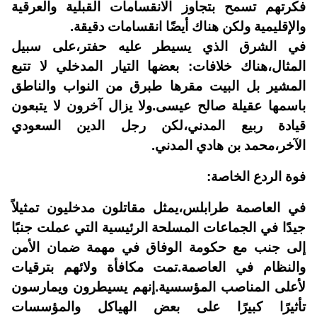
فكرتهم تسمح بتجاوز الانقسامات القبلية والعرقية
والإقليمية ولكن هناك أيضًا انقسامات دقيقة.
في الشرق الذي يسيطر عليه حفتر،على سبيل
المثال،هناك خلافات: بعضها التيار المدخلي لا تتبع
المشير بل البيت مقرها طبرق من النواب والناطق
باسمها عقيلة صالح عيسى.ولا يزال آخرون لا يتبعون
قيادة ربيع المدني،لكن رجل الدين السعودي
الآخر،محمد بن هادي المدني.
فوة الردع الخاصة:
في العاصمة طرابلس،يمثل مقاتلون مدخليون تمثيلاً
جيدًا في الجماعات المسلحة الرئيسية التي عملت جنبًا
إلى جنب مع حكومة الوفاق في مهمة ضمان الأمن
والنظام في العاصمة.تمت مكافأة ولائهم بترقيات
لأعلى المناصب المؤسسية.إنهم يسيطرون ويمارسون
تأثيرًا كبيرًا على بعض الهياكل والمؤسسات