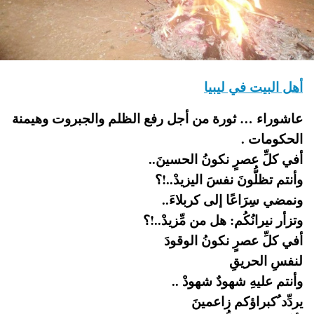
أهل البيت في ليبيا
عاشوراء … ثورة من أجل رفع الظلم والجبروت وهيمنة
الحكومات .
أفي كلِّ عصرٍ نكونُ الحسينَ..
وأنتم تظلُّونَ نفسَ اليزيدْ..!؟
ونمضي سِرَاعًا إلى كربلاءَ..
وتزأر نيرانُكُم: هل من مِّزيدْ..!؟
أفي كلِّ عصرٍ نكونُ الوقودَ
لنفسِ الحريقِ
وأنتم عليهِ شهودٌ شهودْ ..
يردِّد ُكبراؤكم زاعمينَ