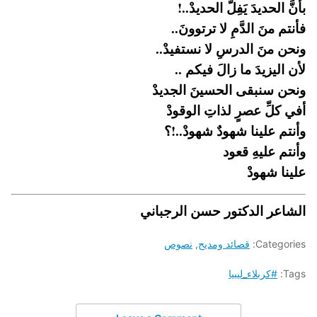
بأنَّ الحديدَ يَفِلُّ الحديدْ..!
فأنتم منَ الدَّمِ لا ترتوونَ..
ونحن منَ الدرسِ لا نستفيدْ..
لأن اليزيدَ ما زالَ فيكم ..
ونحن سنبقى الحسينَ الجديدْ
أفي كلِّ عصرٍ لذاتِ الوقودْ
وأنتم علينا شهودٌ شهودْ..!؟
وأنتم عليهِ قعود
علينا شهودْ
الشاعر الدكتور حسن الرجباني
Categories:
قصائد ومديح
,
نصوص
Tags:
#كربلاء_ليبيا