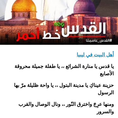
أهل البيت في ليبيا
يا قدس يا منارة الشرائع ،، يا طفلة جميلة محروقة
الأصابع
حزينة عيناكِ يا مدينة البتول ،، يا واحة ظليلة مرّ بها
الرسول
ومنها عرِجَ واخترق النّور ،، ونال الوصال والقرب
والسرور