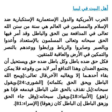
أهل البيت في ليبيا
الحرب الأمريكية والدول الإستعمارية الإستكبارية ضد
الإسلام والمسلمين في العالم هي سنة من سنن الله
تعالى في المدافعة بين الحق والباطل وقد أمر فيها
الحق سبحانه وتعالى المسلمون بالإستعداد وأعدوا
وبالصبر وصابروا والرباط ورابطوا ووعدهم بالنصر
والتمكين في الأرض والعاقبة للمتقين.
فكل حق ضده باطل وكل باطل ضده حق ويستحيل أن
يجتمع الضدان وهذا التدافع أمر لابد من وقوعه فلا يمكن
بقاء أحدهـما إلا ويغالبه الآخر,قال تعالى:{ويمح الله
الباطل ويحق الحق بكلماته} [الشورى:24]،ويقول
سبحانه:{بل نقذف بالحق على الباطل فيدمغه فإذا هو
زاهق} [الأنبياء:18]،ويقول سبحانه:{وقل جاء الحق
وزهق الباطل إن الباطل كان زهوقا} [الإسراء:81].