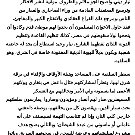
تيار ديني،وأصبح الجو ملائم والظروف مواتية لنشر الأفكار
وترسيخ المعتقدات القادمة من وراء الصاحاري والقفار بين
الناس،ومرجع ذلك الفراغ العقائدي والانفتاح الكبير والمفاجئ،
فقد حاول الاخوان المسلمون أن يجدوا لهم موطئ قدم وكادوا أن
ينجحوا لولا سقوطهم في مصر، كذلك تنظيم القاعدة وتنظيم
الدولة اللذان لفظهما الشارع، تيار وحيد استطاع أن يجد له حاضنة
شعبية ويكون بديلاً للهوية الدينية المفقودة خاصة في الشرق، وهو
السلفية.
سيطر السلفية على المساجد وهيئة الأوقاف والإفتاء في برقة
شرق ليبيا، ونظراً لمشاركتهم قتال داعش في بنغازي وولائهم
الأعمى لما يسمونه ولي الأمر وتحالفهم مع العسكر
المسيطرين،صار لهم أنصار ومؤيدون،وصاروا يمارسون سلطتهم
تحت ستار الدين، ويقصون كل من يخالفهم، بوصفه داعشي
خارجي كلب النار، وإذا لم تتناسب التهمة فسيصنف على أنه
علماني أو ماسوني من عبدة الشيطان! وبالتالي يصبح هدف
مشروع لميليشياتهم وعرضة للسجن في سجونهم السرية، وباتوا