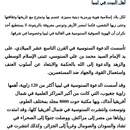
أهل البيت في ليبيا
لكل بلاد إسلامية هوية ورمزية دينية مميزة، تتسم بها وتمتزج مع تاريخها وثقافتها
وحتى زيها الشعبي، فكما لمصر الأزهر وتونس معروفة بالزيتونة، لا يستطيع أحد
نكران أن الهوية الصوفية السنوسية هي الغالبة في ليبيا وخصوصا في شرقها.
تأسست الدعوة السنوسية في القرن التاسع عشر الميلادي، على
يد الإمام السيد محمد بن علي السنوسي، تتبنى الإسلام الوسطي
والزهد والدعوة إلى الله بالحكمة والابتعاد عن أسلوب العنف
واستعمال القوة، والجهاد ضد المستعمرين.
وقد أسست الدعوة السنوسية في ليبيا أكثر من 120 زاوية، أهمها
زاوية جغبوب، التي كانت من أكبر المراكز العلمية في شمال
أفريقيا آنذاك، وبها مكتبة حوت 8000 مجلد بمختلف العلوم،
وتوسعت وانتشرت السنوسية في شمال أفريقيا كلها، وقد امتدت
زواياها من مصر إلى مراكش. ووصلت جنوبًا إلى الصحراء في
تشاد والسودان والصومال وغرباً إلى الجزائر، وكذلك انتشرت في