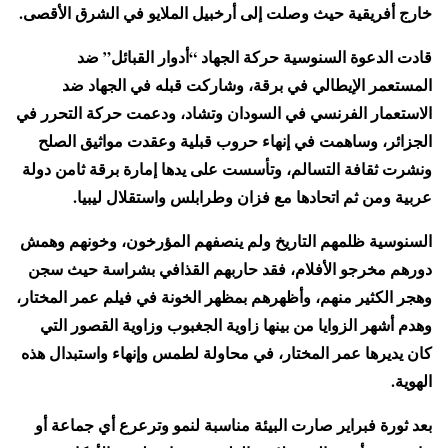
خارج أفريقية حيث وصلت إلى أرخبيل الملايو في الشرق الأقصى.
قادت الدعوة السنوسية حركة الجهاد “أدوار القبائل” ضد
المستعمر الإيطالي في برقة، وشاركت قبله في الجهاد ضد
الاستعمار الفرنسي في السودان وتشاد، ودعمت حركة التحرر في
الجزائر، وساهمت في إنهاء حروب قبلية وعقدت مواثيق الصلح
ونشرت ثقافة التسالم، وتأسست على يدها إمارة برقة ثامن دولة
عربية ومن ثم اتحادها مع فزان وطرابلس واستقلال ليبيا.
السنوسية ظلمهم التاريخ ولم ينصفهم المؤرخون، وخونهم وهمش
دورهم مخرجو الأفلام، فقد حاربهم القذافي بشراسة حيث سجن
وهجر الكثير منهم، وأظهرهم بمظهر الخونة في فيلم عمر المختار،
وهدم أشهر الزوايا من بينها زاوية الجغبوب وزاوية القصور التي
كان يديرها عمر المختار، في محاولة لطمس وإنهاء واستبدال هذه
الهوية.
بعد ثورة فبراير صارت البيئة مناسبة لنمو وترعرع أي جماعة أو