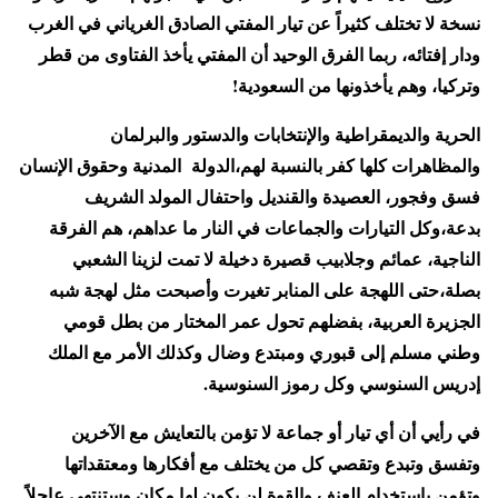
نسخة لا تختلف كثيراً عن تيار المفتي الصادق الغرياني في الغرب
ودار إفتائه، ربما الفرق الوحيد أن المفتي يأخذ الفتاوى من قطر
وتركيا، وهم يأخذونها من السعودية!
الحرية والديمقراطية والإنتخابات والدستور والبرلمان
والمظاهرات كلها كفر بالنسبة لهم،الدولة المدنية وحقوق الإنسان
فسق وفجور، العصيدة والقنديل واحتفال المولد الشريف
بدعة،وكل التيارات والجماعات في النار ما عداهم، هم الفرقة
الناجية، عمائم وجلابيب قصيرة دخيلة لا تمت لزينا الشعبي
بصلة،حتى اللهجة على المنابر تغيرت وأصبحت مثل لهجة شبه
الجزيرة العربية، بفضلهم تحول عمر المختار من بطل قومي
وطني مسلم إلى قبوري ومبتدع وضال وكذلك الأمر مع الملك
إدريس السنوسي وكل رموز السنوسية.
في رأيي أن أي تيار أو جماعة لا تؤمن بالتعايش مع الآخرين
وتفسق وتبدع وتقصي كل من يختلف مع أفكارها ومعتقداتها
وتؤمن باستخدام العنف والقوة لن يكون لها مكان وستنتهي عاجلاً