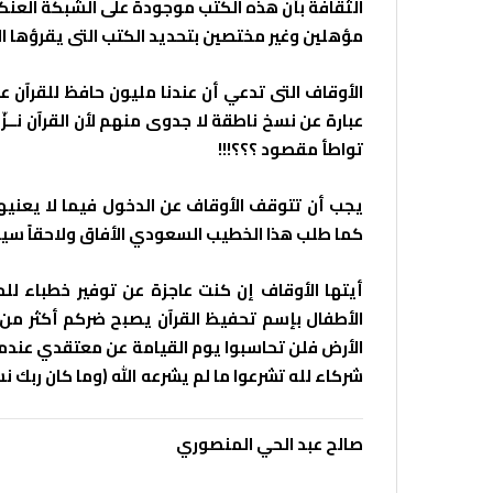
الثقافة بأن هذه الكتب موجودة على الشبكة العنكب
مؤهلين وغير مختصين بتحديد الكتب التى يقرؤها ا
الأوقاف التى تدعي أن عندنا مليون حافظ للقرآن ع
عبارة عن نسخ ناطقة لا جدوى منهم لأن القرآن نــز
تواطأ مقصود ؟؟؟!!!
يجب أن تتوقف الأوقاف عن الدخول فيما لا يعنيه
كما طلب هذا الخطيب السعودي الأفاق ولاحقاً سيقرر 
أيتها الأوقاف إن كنت عاجزة عن توفير خطباء 
الأطفال بإسم تحفيظ القرآن يصبح ضركم أكثر من
الأرض فلن تحاسبوا يوم القيامة عن معتقدي عندم
شركاء لله تشرعوا ما لم يشرعه الله (وما كان ربك نسي
صالح عبد الحي المنصوري