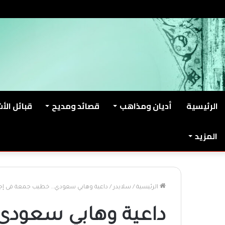
الخميس, أغسطس 6 2026
من نحن
اتصل بنا
الرئيسية
أديان ومذاهب
قصائد ومديح
قبائل الأ
المزيد
الرئيسية
/
سلايدر
/
داعية وهابي سعودي… خطيب جمعة فى إجداب
داعية وهابي سعود