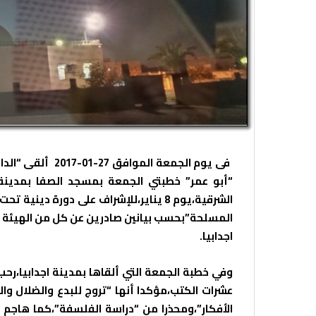
فى يوم الجمعة الموافق 27-01-2017 ألقى “الداعية السلفي” السعودي اسامة بن عطايا العتيبي
“أبو عمر” خطبتي الجمعة بمسجد الصفا بمدينة
الشرقية،يوم 8 يناير،للإشراف على دورة 
المسلحة”بحسب بيانين صادرين عن كل من الهيئة ا
اجدابيا.
وفي خطبة الجمعة التي ألقاها بمدينة اجدابيا،رحب
عشرات الكتب،مؤكدا أنها “تروج للبدع والضلال وا
الأفكار”،ومحذرا من “دراسة الفلسفة”،كما هاجم م