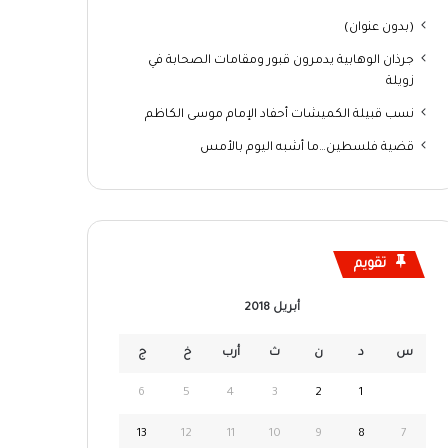
(بدون عنوان)
جرذان الوهابية يدمرون قبور ومقامات الصحابة في
زويلة
نسب قبيلة الكميشات أحفاد الإمام موسى الكاظم
قضية فلسطين…ما أشبه اليوم بالأمس
تقويم
أبريل 2018
س
د
ن
ث
أرب
خ
ج
6
5
4
3
2
1
13
12
11
10
9
8
7