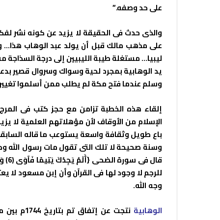
على حد وصفه.”
والذى حدث فى الحقيقة لا يزيد عن كونه نشر لفكر
على مذهب مالك قبل أن يولد عبد الوهاب هذا… و
ليبيا… مستغلة طيبة الليبيين إلى درجة السذاجة 
يد الوهابية بمجرد لحية وسواك وسروال قصير بدعوى
وسلم عندما فتح مكة لم يطلب ممن أسلموا تغيير ز
إلقاء هذه الخطبة تزامن مع حجز كتب فى المرج
الإسلام من الأوقاف لأن مؤهلاتهم العلمية لا يزيد
باع طويل وثقافة واسعة يستوعب ما قاله السابقون
وسنة صحيحة لا تلك التى تقول مات رسول الله ود
للرجم لا وجود لها فى القرآن وأن إبن مسعود لا يعتبر
وجه الله.
الوهابية
نتجت عن إت