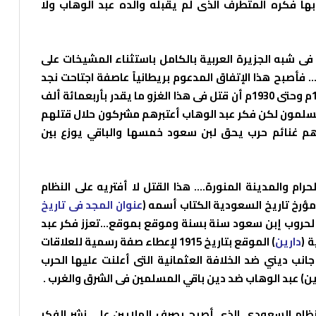
ها فكره المتطرف الذى لم يقبله والده عبد الوهاب ولا
فى شبه الجزيرة العربية بالكامل باستثناء المشيخات على
 فأصبح هذا الإتفاق المدعوم بريطانياً عاصفة اجتاحت نجد
والحجاز والعراق والشام نتج عنه فى الفترة من 1744م وحتى 1930م أن قتل فى هذا الغزو ما يقدر بأربعمائة ألف
ء هم مسلمون لكن فكر عبد الوهاب أعتبرهم مشركون حلال قتلهم
رهم غنائم حرب يحق لبن سعود خمسها والباقي يوزع بين
ام والمدينة المنورة…. هذا القتل لا أفتريه على النظام
ؤرخ تاريخ السعودية الكتاب أسمه (
عنوان المجد فى تاريخ
فخر لحروب إبن سعود سنة بسنة وموقع بموقع…تعزز فكر عبد
 (
دارين
) الموقع بتاريخ 1915 لإعطاء صفة رسمية للعلاقات
 جانب ديني ضد الخلافة العثمانية التى أعلنت عليها الحرب
ن) عبد الوهاب ضد دين باقي المسلمين فى الشرق والغرب .
لنظام السعودي الذى أصبح يصرف الملايين على نشر الفكر