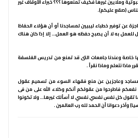
وتية وملايين غيرها فكيف تمنعوها ؟؟؟ خبراء الأوقاف غير
لناس (صقع عليكم).
اجزة عن توفير خطباء ليبيين لمساجدنا أو أن هؤلاء الحفاظ
ّل للعمل به لا أن يصبح حفظه هو العمل… إلا إذا كان هناك
ا خاصة وعندنا جامعات التى قد تمنع من تدريس الفلسفة
ماذا نتعلم وماذا نقرأ .
للمساجد وعاجزين عن منع فقهاء السوء من تسميم عقول
 نفعكم فاطرحوا من عقولكم أنكم وكلاء الله على من فى
ا تقول كل نفس نفسي نفسي لا أسألك غيرها… ولا تكونوا
ا) وآخر دعوانا أن الحمد لله رب العالمين .