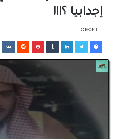
إجدابيا ؟!!!
2018-04-19
فيسبوك
تويتر
لينكدإن
‏Tumblr
بينتيريست
‏Reddit
‏VKontakte