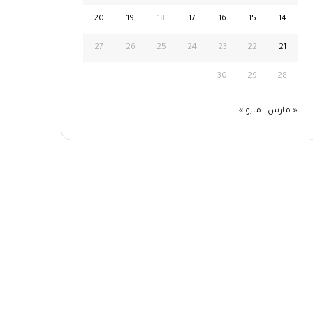
20
19
18
17
16
15
14
27
26
25
24
23
22
21
30
29
28
« مارس
مايو »