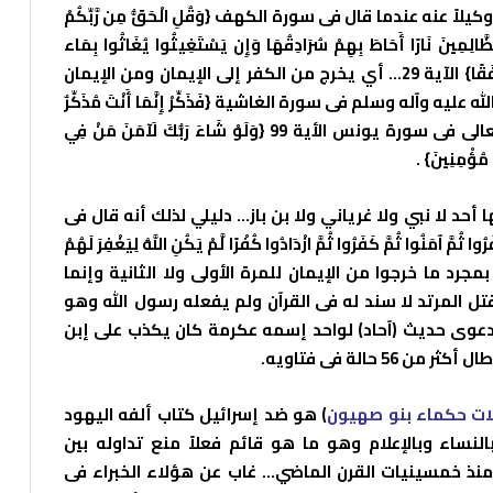
ً عنه عندما قال فى سورة الكهف {وَقُلِ الْحَقُّ مِن رَّبِّكُمْ
َّالِمِينَ نَارًا أَحَاطَ بِهِمْ سُرَادِقُهَا وَإِن يَسْتَغِيثُوا يُغَاثُوا بِمَاء
كَالْمُهْلِ يَشْوِي الْوُجُوهَ بِئْسَ الشَّرَابُ وَسَاءتْ مُرْتَفَقًا} الآية 29… أي يخرج من الكفر إلى الإيمان ومن الإيمان
ه وآله وسلم فى سورة الغاشية {فَذَكِّرْ إِنَّمَا أَنْتَ مُذَكِّرٌ
(21) لَسْتَ عَلَيْهِمْ بِمُسَيْطِرٍ (22)}. وقال سبحانه وتعالى فى سورة يونس الأية 99 {وَلَوْ شَاءَ رَبُّكَ لَآمَنَ مَنْ فِي
ا مُؤْمِنِينَ} .
أحد لا نبي ولا غرياني ولا بن باز… دليلي لذلك أنه قال فى
آمَنُوا ثُمَّ كَفَرُوا ثُمَّ ازْدَادُوا كُفْرًا لَّمْ يَكُنِ اللَّهُ لِيَغْفِرَ لَهُمْ
)} لم يقتلهم رسول الله بمجرد ما خرجوا من الإيمان للمرة الأولى ولا الثانية وإنما
قتل المرتد لا سند له فى القرآن ولم يفعله رسول الله وهو
ه بدعوى حديث (آحاد) لواحد إسمه عكرمة كان يكذب على إبن
حالة فى فتاويه.
ات حكماء بنو صهيون
) هو ضد إسرائيل كتاب ألفه اليهود
نساء وبالإعلام وهو ما هو قائم فعلاً منع تداوله بين
منذ خمسينيات القرن الماضي… غاب عن هؤلاء الخبراء فى