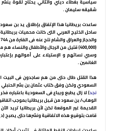
سياسية بغطاء ديني والثاني يحتاج لقوة ينشر ب
شقيقه سليمان .
ساعدت بريطانيا هذا الإتفاق بإطلاق يد بن سعود 
ساحل الخليج العربي التى كانت محميات بريطانية…
(400,000) قتيل من الرجال والأطفال والنسا
وسبي نسائهم و الإستيلاء على أموالهم بإعتبا
الغانمين .
هذا القتل طال حتى من هم ساجدون فى البيت الحر
السعودي ولكن وفق كتاب عثمان بن بشر الحنبلي م
نجد
) لا زال يطبع ويباع فى السعودية باعتباره 
الوهاب/ بن سعود من قـِبل بريطانيا بموجب اتفاقية
القديمة غير الموقعة لكن لأن بريطانيا تريد الآن
قامت بتوقيع هذه الاتفاقية ونشرها حتى يصبح (دي
ساعدت إيرادات النفط الهائلة فى تثبيت أركان ا