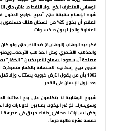
الوهابي المتطرف الذي لولا النفط ما عاش حتى الآن
شوه الإسلام حقيقة حتى أصبح بتراجع الدخول في
المغاربة والجزائريون منذ سنوات.
فكر عبد الوهاب (الوهابية) ضد الآخر حتى ولو كان م
والمذهب الأشعري وكل المذاهب الأربعة…ويعتبر 
مصلحة آل سعود السماح للأمريكيين ” الكفار” بدخ
فتوى تبيح إمكانية الاستعانة بالكفار فتمركزت 
1982 بأن من يقول الأرض كروية يستتاب وإلا ق
بعد نزول الإنسان على القمر .
شيوخ الوهابية لا يتكلمون على بذخ العائلة ا
وسويسرا…الخ غير اليخوت بملايين الدولارات ولا ال
رفض لسيارات المطافئ إطفاء حريق فى مدرسة للبن
خمسة عشرة طالبة حرقاً .