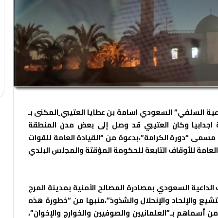
المكنى بـ
 اجدابيا وكان العتيبي قد وصل إلى بعض مدن المنطقة
دينية تحت مسمى “دورة الكرامة”،بدعوة من “القيادة العامة للقوات
لعامة للأوقاف التابعة للحكومة المؤقتة والمجلس البلدي
 الداعية السعودي بمصادرة المصالح الأمنية بمدينة المرج
لتشيع والإلحاد والإنحلال والشذوذ”،منبها من “خطورة هذه
ن أسماهم بـ”العلمانيين والصوفيين والخوارج والإخوان”،