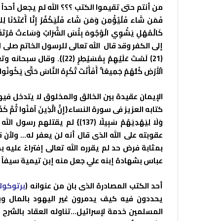
من أنتم حتى تقيموا الكتب ؟؟؟ الله لم يجعل أحداً وكيلا
فَمَن شَاء فَلْيُؤْمِن وَمَن شَاء فَلْيَكْفُرْ إِنَّا أَعْتَدْنَا لِلظ
إلى الكفر وقد قال الله تعالى للرسول الخاتم صلى الله علي
الْأَرْضِ كُلُّهُمْ جَمِيعًا ۚ أَفَأَنْتَ تُكْرِهُ النَّاسَ حَتَّىٰ يَكُونُو
الإيمان عقيدة بين الخالق والمخلوق لا يتدخل فيها 
كتابه العزيز فى سورة النساء{إِنَّ الَّذِينَ آمَنُوا ثُمَّ كَفَرُوا ثُمَّ 
وَلَا لِيَهْدِيَهُمْ سَبِيلًا (137
عقوبته على الله الذى قال أنه لن يعفر له… ولأن 
بمثابة فرض حد لم يقرره الله تعالى إفتراءً علي
عباس بشهادة إبنه علي جعل منه إبن تيمية سيفاً طال أكثر من 56 
أحد الكتب المصادرة الذى بان من عنوانه (
برتوكول
يحددون فيه كيف يدمرون غير اليهود بالمال وبال
المسلمين خدمة لإسرائيل…تناوله العقاد بالشرح 