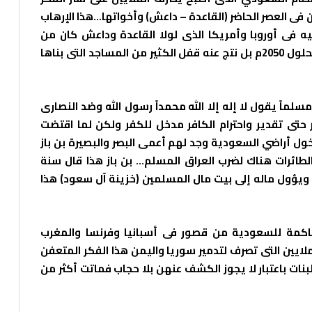
 فى العصر الحاضر (القاعدة – داعش) وأخواتها…هذا الإرهاب
ه فى أوروبا وأمريكا الذى لولا القاعدة وداعش كان من
المقدر أن يكون 25% من السكان هناك مسلمون بحلول 2050م بل نتج عنه قفل الكثير من المساجد التى بناها
سلماً يقول لا إله إلا الله محمداً رسول الله وضد النصارى
حتى تقدير واحترام الكافر مدخل للكفر ولكن لما اقتضت
ول أراضي السعودية وجد لهم أعمى البصر والبصيرة بن باز
الطائرات هناك لضرب العراق المسلم… بن باز هذا قال سنة
تل ويؤول ماله إلى بيت مال المسلمين (خزينة آل سعود) هذا
لحاكمة للسعودية من قصور فى أسبانيا وفرنسا والمغرب
ملايين التى تصرف لتدمير سوريا واليمن هذا الفكر المتعفن
ات باعتبار لا يجوز الكشف عنهن بلا حجاب فماتت أكثر من