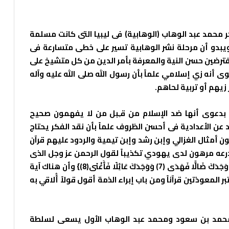
 محمد عبد الوهاب (الوهابية) فى ليبيا التى كانت مسلمة
يبدو أن مرحلة نشر الوهابية تسير على خطى متسارعة فى
مفترضين حسن النية والمعرفة بأمر الدين من كل متشيخ على
 أنه زي إسلامي علماً بأن رسول الله صلى الله عليه وآله
يهم أو تربية لحاهم.
 بدعوى أنها ضد الإسلام من قـِبل من لا يفهمون صحيح
 عن الأعدادية فى أحسن الظروف علماً بأن نقد الفكر يحتاج
 أمثال الغزالي وإبن رشد وإبن تيمية والردود عليهم قرآن
رعه مرهون لدى يهودي تكذيباً لقول الرحمن عز وجل الذى
قال فى سورة الضحى {أَلَمْ يَجِدْكَ يَتِيمًا فَآوَى ﴿6﴾ وَوَجَدَكَ ضَالًّا فَهَدَى ﴿7﴾ وَوَجَدَكَ عَائِلًا فَأَغْنَى﴿8﴾} وأن هناك آية
 المعوذتين قرآناً ومن باب إبراء الذمة أقول قولاً أُلاقي به
فاق تم بتاريخ 1744م بين محمد بن سعود ومحمد عبد الوهاب الأول يسعى لسلطة