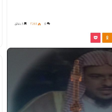
0
1٬263
5 دقائق
Odnoklassniki
بوكيت