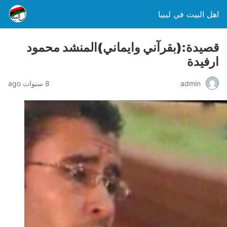
اهل البيت في ليبيا
قصيدة:(بقرآني وايماني)المنشد محمود
ارفيدة
admin
8 سنوات ago