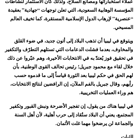
عملاء استخباراتها ومصانع السلاح، ولذلك كان الاستثمار لنشاطات
المؤسسة الوهابية السعودية، التي تعلن توجهات “جهادية” بعقيدة
“عنصرية” لإرهاب الدول الإسلامية المستقرة، كما تخيف العالم
المسيحي.
ويتوقع في ليبيا أن تذهب البلاد إلى أتون جديد، في ضوء القلق
والمخاوف، بعدما فشلت الدعامات التي تستلهم التطرّف والتكفير
في تحقيق فوز يُعتدّ به في الانتخابات الأخيرة، وهم عبّروا عن ذلك
خلال لقاء مع محمود جبريل؛ رئيس تحالف القوى الوطنية، بأن
لهم الحق في حكم ليبيا بعد الثورة قياساً إلى ما قدموه حسب
رأيهم، وقال جبريل بالفم الملآن، إن الرافضين لنتائج الانتخابات،
هم وراء العمليات التخريبية.
في ليبيا هناك من يقول، إن تفجير الأضرحة ونبش القبور وتكفير
المجتمع، يعني أن البلاد ستُقاد إلى حرب أهلية، لأن أهل السنة
والجماعة لن يرضخوا مهما غلت الأثمان.
الثبات