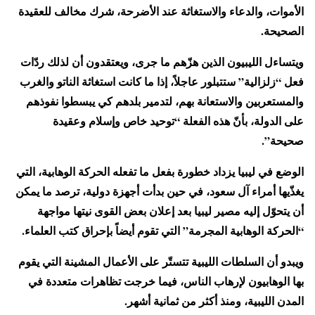
الأموات، والدعاء والاستغاثة عند الأضرحة، شرك مخالف للعقيدة
الصحيحة.
ويتساءل الليبيون الذين هزّهم ما جرى، ويعتقدون أن لذلك ردّات
فعل “زلزالية” ستتبلور عاجلاً، إذا ما كانت استغاثة الناتو والغرب
والمستعربين والاستعانة بهم، لتدمير بلدهم كي يبسطوا نفوذهم
على الدولة، بأنّ هذه الفعلة “توحيد خاص وإسلام وعقيدة
صحيحة”.
الوضع في ليبيا يزداد خطورة بفعل ما تفعله الحركة الوهابية، التي
يغذّيها أمراء آل سعود، في حين بدأت أجهزة دولية، ترصد ما يمكن
أن يتحوّل إليه مصير ليبيا بعد إعلان بعض القوى نيتها مواجهة
“الحركة الوهابية المجرمة” التي تقوم أيضاً بإحراق كتب العلماء.
ويبدو أن السلطات الليبية تتستّر على الأعمال المشينة التي يقوم
بها الوهابيون لإرهاب الناس، فيما خرجت تظاهرات متعددة في
المدن الليبية، ومنذ أكثر من ثمانية أشهر.