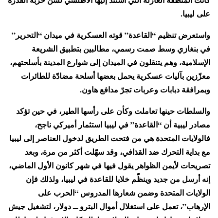
على ليبيا.
واستعرض تنظيم “القاعدة” قوته العسكرية في ميدان “التحرير”
في بنغازي وسط صمت رسمي، مطالبين بتطبيق الشريعة
الإسلامية، وهم يتنقلون في الميدان إلى شوارع المدينة بأسلحتهم،
معزّزين بآليات عسكرية يحمل بعضها أسلحة مضادّة للطائرات
وبمرافقة دبابات وعربات تجرّ مدافع هاون.
والسلطات حينها تعاملت وكأن على رأسها الطير، في حين تؤكد
مصادر ليبية أن “القاعدة” في ليبيا استثمار أميركي ناجح،
فالولايات المتحدة هي من فتحت الطريق لدخول العناصر إلى ليبيا
مع بداية التحرك ضد القذافي، وقد سهّلت أكثر من مرة، وبعد
تصريحات لأيمن الظواهر يقول فيها في شهر كانون الأول الماضي،
إنه أرسل من جديد وينظّم خلايا للقاعدة في ليبيا، ولذلك فإن
الولايات المتحدة وضمن شعارها المدروس “الحرب على
الإرهاب”، تعمل على استغلال أموال البترو ــ دولار، لتشغيل جيش