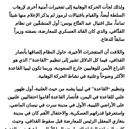
ولذلك لجأت الحركة الوهابية إلى تفجيرات أمنية أخرى لإرهاب
السلطة أيضاً، والقيام باغتيالات لرموز لم يذكر الإعلام منها شيئاً
تماماً، مثل اغتيال عبد الفتّاح يونس؛ أول المنشقّين عن نظام
القذّافي، والذي كان القائد العسكري للمعارضة، بصفته وزيراً
سابقاً للدفاع.
واللافت أن المتفجرات الأخيرة، حاول النظام إلصاقها بأنصار
القذافي، فيما كل الدلائل تشير إلى تنظيم “القاعدة”؛ الذي هو
الذراع الأيمن للوهابيين خارج السعودية، وربما تكون ليبيا القاعدة
الأكثر وضوحاً وعلنية في نشاط الحركة الوهابية.
وتنظيم “القاعدة” في ليبيا يشبه من حيث العلنية، أول ظهور
علني للقاعدة في اليمن، فأنصار القاعدة أقاموا احتفاليين علنيين
على الأراضي الليبية، الأول في مدينة سرت في نيسان الماضي،
واستعرفوا قدراتهم العسكرية، والاحتفال الأهم كان في مدينة
بنغازي المعقل الرئيس للمعارضة قبل سقوط القذافي، وحيث
كانت المنطقة العازلة التي استند إليها الأطلسي لشنّ حربه القذرة