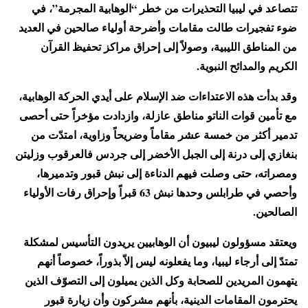
تتصاعد في ليبيا التحذيرات من خطر “الوهابية المجرمة”، في
ضوء تفجيرات طالت مقامات وأضرحة أولياء صالحين في العديد
من المناطق الليبية، وصولاً إلى إحراق مراكز تحفيظ القرآن
الكريم والمدائح النبوية.
وقد بدأت هذه الاعتداءات ضد الإسلام على أيدي الحركة الوهابية،
مع تأمين قوات الناتو مناطق عازلة، وازدادت مؤخراً حتى أحصى
تدمير أكثر من خمسة عشر مقاماً وضريحاً وزاوية، امتدّت من
بنغازي إلى درنة إلى الجبل الأخضر إلى جردس فالعرقوب وزليتن
ومصراته، حتى وصلت فيهم الدناءة إلى نبش قبور وتدميرها،
وأحصي في طرابلس وحدها نبش 63 قبراً وإحراق رفات الأولياء
الصالحين.
ويعتقد مسؤولون ليبيون أن الوهابيين يريدون التأسيس لمشكلة
تمتدّ إلى أرجاء ليبيا، وما يفعلونه ليس إلاّ بذوراً، خصوصاً أنهم
يتهمون المريدين للصحابة وكل الذين يميلون إلى التصوّف الذين
يحترمون المقامات الدينية، بأنهم مشركون وأن زيارة قبور