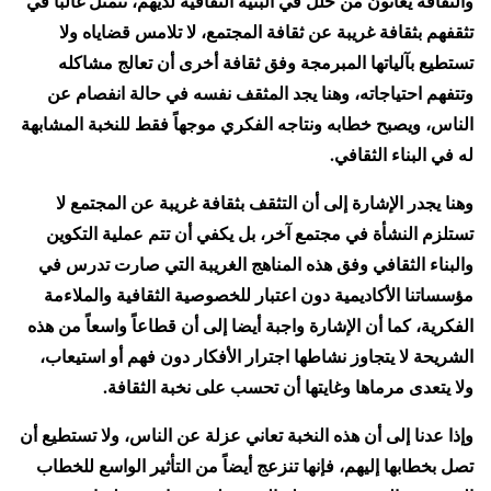
والثقافة يعانون من خلل في البنية الثقافية لديهم، تتمثل غالباً في
تثقفهم بثقافة غريبة عن ثقافة المجتمع، لا تلامس قضاياه ولا
تستطيع بآلياتها المبرمجة وفق ثقافة أخرى أن تعالج مشاكله
وتتفهم احتياجاته، وهنا يجد المثقف نفسه في حالة انفصام عن
الناس، ويصبح خطابه ونتاجه الفكري موجهاً فقط للنخبة المشابهة
له في البناء الثقافي.
وهنا يجدر الإشارة إلى أن التثقف بثقافة غريبة عن المجتمع لا
تستلزم النشأة في مجتمع آخر، بل يكفي أن تتم عملية التكوين
والبناء الثقافي وفق هذه المناهج الغريبة التي صارت تدرس في
مؤسساتنا الأكاديمية دون اعتبار للخصوصية الثقافية والملاءمة
الفكرية، كما أن الإشارة واجبة أيضا إلى أن قطاعاً واسعاً من هذه
الشريحة لا يتجاوز نشاطها اجترار الأفكار دون فهم أو استيعاب،
ولا يتعدى مرماها وغايتها أن تحسب على نخبة الثقافة.
وإذا عدنا إلى أن هذه النخبة تعاني عزلة عن الناس، ولا تستطيع أن
تصل بخطابها إليهم، فإنها تنزعج أيضاً من التأثير الواسع للخطاب