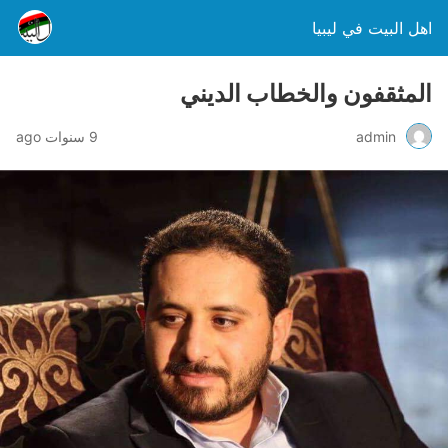
اهل البيت في ليبيا
المثقفون والخطاب الديني
admin
9 سنوات ago