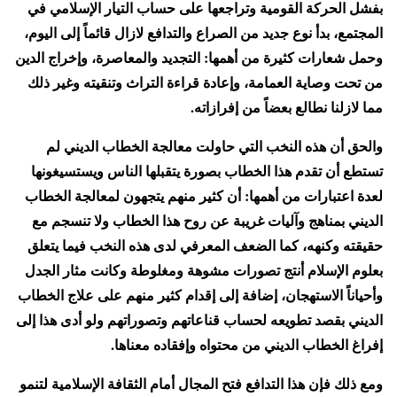
بفشل الحركة القومية وتراجعها على حساب التيار الإسلامي في
المجتمع، بدأ نوع جديد من الصراع والتدافع لازال قائماً إلى اليوم،
وحمل شعارات كثيرة من أهمها: التجديد والمعاصرة، وإخراج الدين
من تحت وصاية العمامة، وإعادة قراءة التراث وتنقيته وغير ذلك
مما لازلنا نطالع بعضاً من إفرازاته.
والحق أن هذه النخب التي حاولت معالجة الخطاب الديني لم
تستطع أن تقدم هذا الخطاب بصورة يتقبلها الناس ويستسيغونها
لعدة اعتبارات من أهمها: أن كثير منهم يتجهون لمعالجة الخطاب
الديني بمناهج وآليات غريبة عن روح هذا الخطاب ولا تنسجم مع
حقيقته وكنهه، كما الضعف المعرفي لدى هذه النخب فيما يتعلق
بعلوم الإسلام أنتج تصورات مشوهة ومغلوطة وكانت مثار الجدل
وأحياناً الاستهجان، إضافة إلى إقدام كثير منهم على علاج الخطاب
الديني بقصد تطويعه لحساب قناعاتهم وتصوراتهم ولو أدى هذا إلى
إفراغ الخطاب الديني من محتواه وإفقاده معناها.
ومع ذلك فإن هذا التدافع فتح المجال أمام الثقافة الإسلامية لتنمو