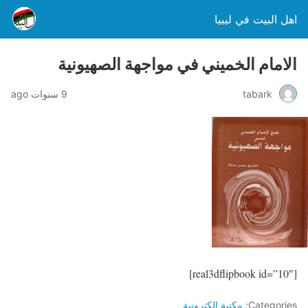
اهل البيت في ليبيا
الامام الخميني في مواجهة الصهيونية
tabark
9 سنوات ago
[real3dflipbook id=”10″]
Categories:
مكتبة الكترونية