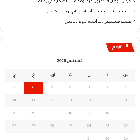
جرذان الوهابية يدمرون قبور ومقامات الصحابة في زويلة
نسب قبيلة الكميشات أحفاد الإمام موسى الكاظم
قضية فلسطين…ما أشبه اليوم بالأمس
تقويم
أغسطس 2026
س
د
ن
ث
أرب
خ
ج
7
6
5
4
3
2
1
14
13
12
11
10
9
8
21
20
19
18
17
16
15
28
27
26
25
24
23
22
31
30
29