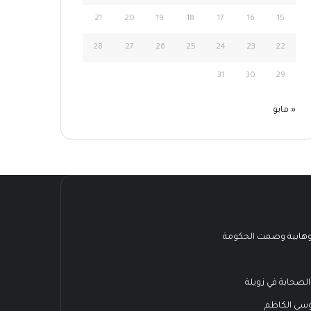
21
20
19
18
17
16
15
28
27
26
25
24
23
22
31
30
29
« مايو
هابية وصمت الحكومة
الصحابة في زويلة
وسى الكاظم