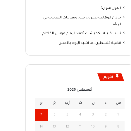
(بدون عنوان)
جرذان الوهابية يدمرون قبور ومقامات الصحابة في
زويلة
نسب قبيلة الكميشات أحفاد الإمام موسى الكاظم
قضية فلسطين…ما أشبه اليوم بالأمس
تقويم
أغسطس 2026
س
د
ن
ث
أرب
خ
ج
7
6
5
4
3
2
1
14
13
12
11
10
9
8