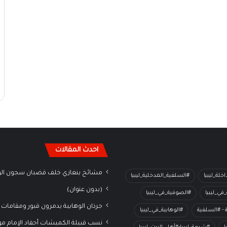
احدث المقالات
مشائخ بنغازي خلف قضبان سجون الو
خلة_ليبيا
#السلفية_المدخلية_ليبيا
(بدون عنوان)
في_ليبيا
#الصوفية_في_ليبيا
جرذان الوهابية يدمرون قبور ومقامات 
ة - #السلفية
#الوهابية_في_ليبيا
نسب قبيلة الكميشات أحفاد الإمام م