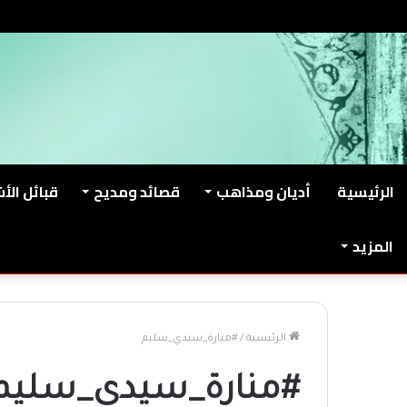
الجمعة, أغسطس 7 2026
من نحن
اتصل بنا
الرئيسية
أديان ومذاهب
قصائد ومديح
قبائل الأ
المزيد
الرئيسية
/
#منارة_سيدي_سليم
#منارة_سيدي_سليم