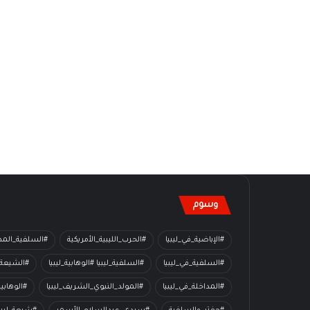
وسوم
#الإباضية_في_ليبيا
#الحرب_الليبية_الأمريكية
#السلفية_المدا
#السلفية_في_ليبيا
#السلفية_ليبيا #الوهابية_ليبيا
#الشيعة_
#المداخلة_في_ليبيا
#المولد_النبوي_الشريف_ليبيا
#الوهابي