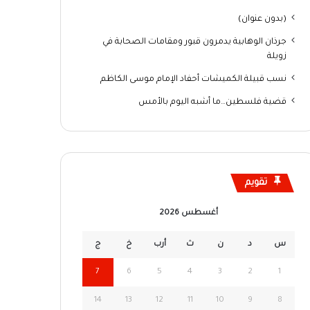
(بدون عنوان)
جرذان الوهابية يدمرون قبور ومقامات الصحابة في
زويلة
نسب قبيلة الكميشات أحفاد الإمام موسى الكاظم
قضية فلسطين…ما أشبه اليوم بالأمس
تقويم
أغسطس 2026
س
د
ن
ث
أرب
خ
ج
7
6
5
4
3
2
1
14
13
12
11
10
9
8