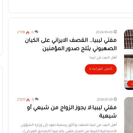
2٬178
0
2024-10-06
مفتي ليبيا… القصف الايراني على الكيان
الصهيوني يثلج صدور المؤمنين
أهل البيت في ليبيا
أكمل القراءة »
2٬077
0
2018-01-30
مفتي ليبيا:لا يجوز الزواج من شيعي أو
شيعية
أهل البيت في ليبيا كشفت وثائق رسمية تعود إلى وزارة الشؤون
الاجتماعية الليبية عن اصدار مفتي عام ليبيا (الصادق الغرياني)…