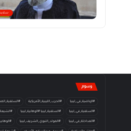
سلايدر
وسوم
#الإباضية_في_ليبيا
#الحرب_الليبية_الأمريكية
#السلفية_المدا
#السلفية_في_ليبيا
#السلفية_ليبيا #الوهابية_ليبيا
#الشيعة_
#المداخلة_في_ليبيا
#المولد_النبوي_الشريف_ليبيا
#الوهابي