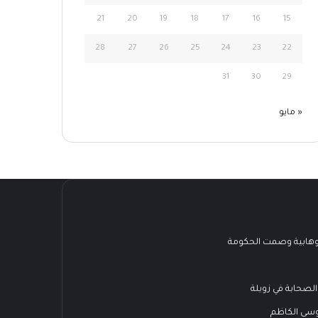
21
20
19
18
17
16
15
28
27
26
25
24
23
22
31
30
29
« مايو
هابية وصمت الحكومة
الصحابة في زويلة
وسى الكاظم