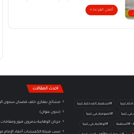
أكمل القراءة »
احدث المقالات
مشائخ بنغازي خلف قضبان سجون الو
خلة_ليبيا
#السلفية_المدخلية_ليبيا
(بدون عنوان)
في_ليبيا
#الصوفية_في_ليبيا
جرذان الوهابية يدمرون قبور ومقامات 
ة - #السلفية
#الوهابية_في_ليبيا
نسب قبيلة الكميشات أحفاد الإمام م