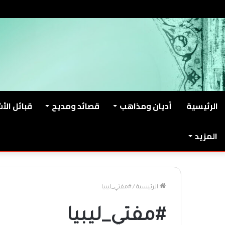
الجمعة, أغسطس 7 2026
من نحن
اتصل بنا
الرئيسية
أديان ومذاهب
قصائد ومديح
قبائل الأ
المزيد
الرئيسية
/
#مفتي_ليبيا
#مفتي_ليبيا