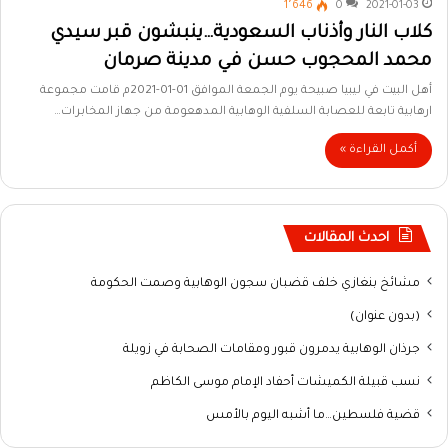
1٬646
0
2021-01-03
كلاب النار وأذناب السعودية…ينبشون قبر سيدي
محمد المحجوب حسن في مدينة صرمان
أهل البيت في ليبيا صبيحة يوم الجمعة الموافق 01-01-2021م قامت مجموعة
ارهابية تابعة للعصابة السلفية الوهابية المدهعومة من جهاز المخابرات…
أكمل القراءة »
احدث المقالات
مشائخ بنغازي خلف قضبان سجون الوهابية وصمت الحكومة
(بدون عنوان)
جرذان الوهابية يدمرون قبور ومقامات الصحابة في زويلة
نسب قبيلة الكميشات أحفاد الإمام موسى الكاظم
قضية فلسطين…ما أشبه اليوم بالأمس