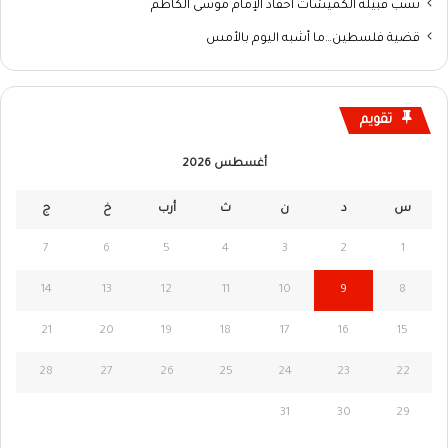
نسب قبيلة الكميشات أحفاد الإمام موسى الكاظم
قضية فلسطين…ما أشبه اليوم بالأمس
تقويم
أغسطس 2026
س
د
ن
ث
أرب
خ
ج
7
6
5
4
3
2
1
14
13
12
11
10
9
8
21
20
19
18
17
16
15
28
27
26
25
24
23
22
31
30
29