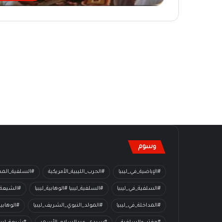
وسوم
#الإباضية_في_ليبيا
#الحرب_الليبية_الأمريكية
#السلفية_المدا
#السلفية_في_ليبيا
#السلفية_ليبيا #الوهابية_ليبيا
#الشيعة_
#المداخلة_في_ليبيا
#المولد_النبوي_الشريف_ليبيا
#الوهابي