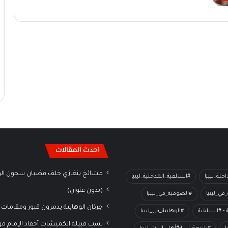
احدث المقالات
مشائخ بنغازي خلف قضبان سجون الو
خلة_ليبيا
#السلفية_المدخلية_ليبيا
(بدون عنوان)
في_ليبيا
#الصوفية_في_ليبيا
جرذان الوهابية يدمرون قبور ومقامات 
ة - #السلفية
#الوهابية_في_ليبيا
نسب قبيلة الكميشات أحفاد الإمام م