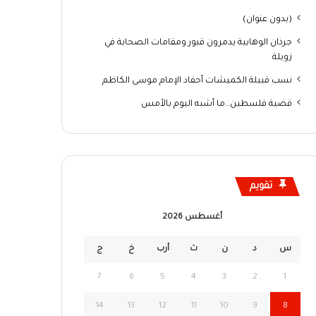
(بدون عنوان)
جرذان الوهابية يدمرون قبور ومقامات الصحابة في
زويلة
نسب قبيلة الكميشات أحفاد الإمام موسى الكاظم
قضية فلسطين…ما أشبه اليوم بالأمس
تقويم
أغسطس 2026
س
د
ن
ث
أرب
خ
ج
7
6
5
4
3
2
1
14
13
12
11
10
9
8