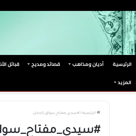
السبت, أغسطس 8 2026
من نحن
اتصل بنا
الرئيسية
أديان ومذاهب
قصائد ومديح
قبائل الأ
المزيد
الرئيسية
/
#سيدي_مفتاح_سواق_الحجل
#سيدي_مفتاح_سوا