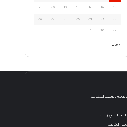
21
20
19
18
17
16
15
28
27
26
25
24
23
22
31
30
29
« مايو
هابية وصمت الحكومة
الصحابة في زويلة
وسى الكاظم