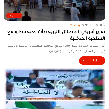
سلايدر
1٬359
0
2018-05-11
تقرير أمريكي: الفصائل الليبية بدأت لعبة خطرة مع
السلفية المدخلية
أهل البيت في ليبيا ذكر مقالٌ نشره موقع المجلس الأطلسي “أتلانتيك كاونسيل”
عن التيار السلفي المدخلي في ليبيا، ودوره في…
أكمل القراءة »