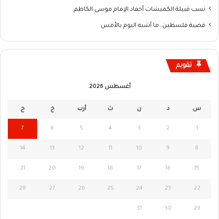
نسب قبيلة الكميشات أحفاد الإمام موسى الكاظم
قضية فلسطين…ما أشبه اليوم بالأمس
تقويم
أغسطس 2026
س
د
ن
ث
أرب
خ
ج
7
6
5
4
3
2
1
14
13
12
11
10
9
8
21
20
19
18
17
16
15
28
27
26
25
24
23
22
31
30
29