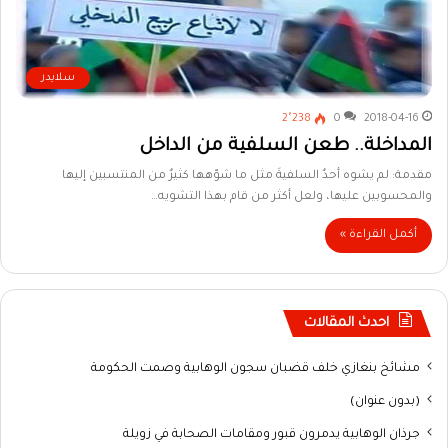
سلايدر
2٬238
0
2018-04-16
المداخلة.. طعن السلفية من الداخل
مقدمة: لم يشوه أحدٌ السلفيةَ مثل ما شوّهها كثيرٌ من المنتسبين إليها
والمحسوبين عليها، ولعل أكثر من قام بهذا التشويه…
أكمل القراءة »
احدث المقالات
مشائخ بنغازي خلف قضبان سجون الوهابية وصمت الحكومة
(بدون عنوان)
جرذان الوهابية يدمرون قبور ومقامات الصحابة في زويلة