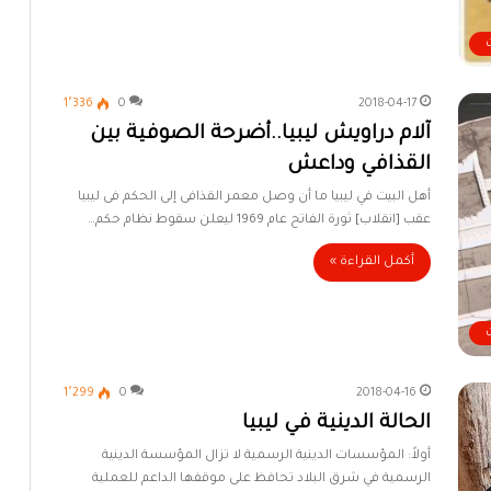
1٬336
0
2018-04-17
آلام دراويش ليبيا..أضرحة الصوفية بين
القذافي وداعش
أهل البيت في ليبيا ما أن وصل معمر القذافى إلى الحكم فى ليبيا
عقب [انقلاب] ثورة الفاتح عام 1969 ليعلن سقوط نظام حكم…
أكمل القراءة »
1٬299
0
2018-04-16
الحالة الدينية في ليبيا
أولاً: المؤسسات الدينية الرسمية لا تزال المؤسسة الدينية
الرسمية في شرق البلاد تحافظ على موقفها الداعم للعملية