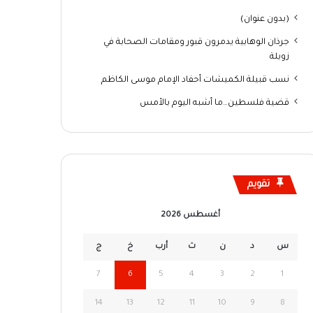
(بدون عنوان)
جرذان الوهابية يدمرون قبور ومقامات الصحابة في
زويلة
نسب قبيلة الكميشات أحفاد الإمام موسى الكاظم
قضية فلسطين…ما أشبه اليوم بالأمس
تقويم
أغسطس 2026
س
د
ن
ث
أرب
خ
ج
7
6
5
4
3
2
1
14
13
12
11
10
9
8