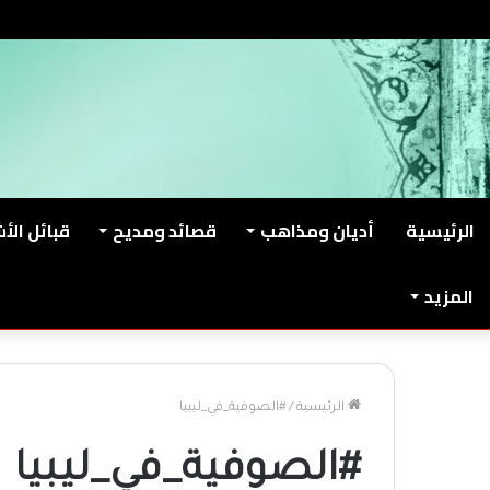
الخميس, أغسطس 6 2026
من نحن
اتصل بنا
الرئيسية
أديان ومذاهب
قصائد ومديح
قبائل الأ
المزيد
الرئيسية
/
#الصوفية_في_ليبيا
#الصوفية_في_ليبيا