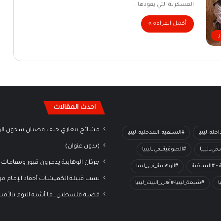
العسكرية التي يقودها…
أكمل القراءة »
احدث المقالات
مشائخ بنغازي خلف قضبان سجون الو
خلة_ليبيا
#السلفية_المدخلية_ليبيا
(بدون عنوان)
في_ليبيا
#الصوفية_في_ليبيا
جرذان الوهابية يدمرون قبور ومقامات 
ة - #السلفية
#الوهابية_في_ليبيا
نسب قبيلة الكميشات أحفاد الإمام م
ا
#شيعة_ليبيا-#أهل_البيت_ليبيا
قضية فلسطين…ما أشبه اليوم بالأم