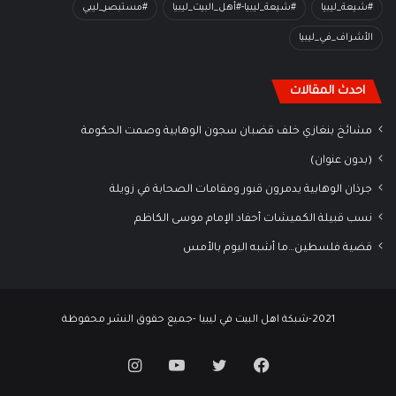
#شيعة_ليبيا
#شيعة_ليبيا-#أهل_البيت_ليبيا
#مستبصر_ليبي
الأشراف_في_ليبيا
احدث المقالات
مشائخ بنغازي خلف قضبان سجون الوهابية وصمت الحكومة
(بدون عنوان)
جرذان الوهابية يدمرون قبور ومقامات الصحابة في زويلة
نسب قبيلة الكميشات أحفاد الإمام موسى الكاظم
قضية فلسطين…ما أشبه اليوم بالأمس
2021-شبكة اهل البيت في ليبيا -جميع حقوق النشر محفوظة
فيسبوك
تويتر
يوتيوب
انستقرام