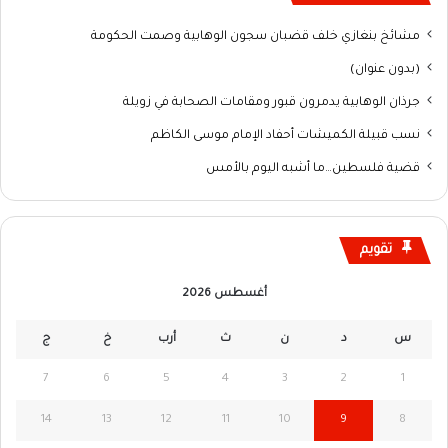
مشائخ بنغازي خلف قضبان سجون الوهابية وصمت الحكومة
(بدون عنوان)
جرذان الوهابية يدمرون قبور ومقامات الصحابة في زويلة
نسب قبيلة الكميشات أحفاد الإمام موسى الكاظم
قضية فلسطين…ما أشبه اليوم بالأمس
تقويم
أغسطس 2026
س
د
ن
ث
أرب
خ
ج
7
6
5
4
3
2
1
14
13
12
11
10
9
8