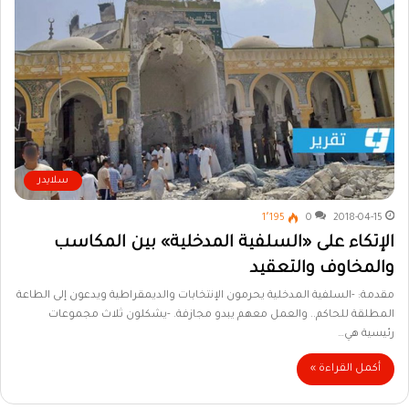
سلايدر
1٬195
0
2018-04-15
الإتكاء على «السلفية المدخلية» بين المكاسب
والمخاوف والتعقيد
مقدمة: -السلفية المدخلية يحرمون الإنتخابات والديمقراطية ويدعون إلى الطاعة
المطلقة للحاكم.. والعمل معهم يبدو مجازفة. -يشكلون ثلاث مجموعات
رئيسية هي…
أكمل القراءة »