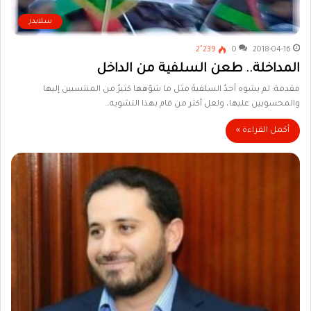
سلايدر
2٬239
0
2018-04-16
المداخلة.. طعن السلفية من الداخل
مقدمة: لم يشوه أحدٌ السلفيةَ مثل ما شوّهها كثيرٌ من المنتسبين إليها
والمحسوبين عليها، ولعل أكثر من قام بهذا التشويه…
أكمل القراءة »