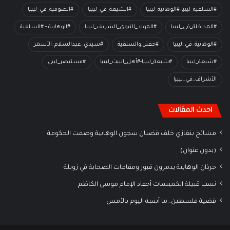
#السلفية_ليبيا #الوهابية_ليبيا
#الشيعة_في_ليبيا
#الصوفية_في_ليبيا
#المداخلة_في_ليبيا
#المولد_النبوي_الشريف_ليبيا
#الوهابية - #السلفية
#الوهابية_في_ليبيا
#حفتر_والسلفية
#سيدي_عبدالسلام_الأسمر
#شيعة_ليبيا
#شيعة_ليبيا-#أهل_البيت_ليبيا
#مستبصر_ليبي
الأشراف_في_ليبيا
احدث المقالات
مشائخ بنغازي خلف قضبان سجون الوهابية وصمت الحكومة
(بدون عنوان)
جرذان الوهابية يدمرون قبور ومقامات الصحابة في زويلة
نسب قبيلة الكميشات أحفاد الإمام موسى الكاظم
قضية فلسطين…ما أشبه اليوم بالأمس