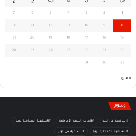
س
د
ن
ث
أرب
خ
ج
7
6
5
4
3
2
1
14
13
12
11
10
9
8
21
20
19
18
17
16
15
28
27
26
25
24
23
22
31
30
29
« مايو
وسوم
#الإباضية_في_ليبيا
#الحرب_الليبية_الأمريكية
#السلفية_المداخلة_ليبيا
#السلفية_المدخلية_ليبيا
#السلفية_في_ليبيا