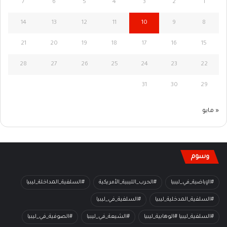
7
6
5
4
3
2
1
14
13
12
11
10
9
8
21
20
19
18
17
16
15
28
27
26
25
24
23
22
31
30
29
« مايو
وسوم
#الإباضية_في_ليبيا
#الحرب_الليبية_الأمريكية
#السلفية_المداخلة_ليبيا
#السلفية_المدخلية_ليبيا
#السلفية_في_ليبيا
#السلفية_ليبيا #الوهابية_ليبيا
#الشيعة_في_ليبيا
#الصوفية_في_ليبيا