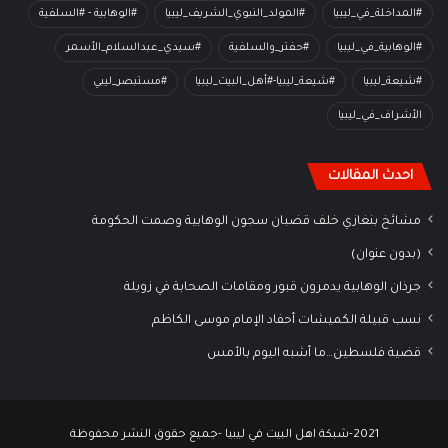
#المداخلة_في_ليبيا
#المولد_النبوي_الشريف_ليبيا
#الوهابية - #السلفية
#الوهابية_في_ليبيا
#حفتر_والسلفية
#سيدي_عبدالسلام_الأسمر
#شيعة_ليبيا
#شيعة_ليبيا-#أهل_البيت_ليبيا
#مستبصر_ليبي
الأشراف_في_ليبيا
احدث المقالات
مشائخ بنغازي خلف قضبان سجون الوهابية وصمت الحكومة
(بدون عنوان)
جرذان الوهابية يدمرون قبور ومقامات الصحابة في زويلة
نسب قبيلة الكميشات أحفاد الإمام موسى الكاظم
قضية فلسطين…ما أشبه اليوم بالأمس
2021-شبكة اهل البيت في ليبيا -جميع حقوق النشر محفوظة