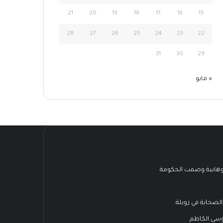
21
20
19
18
17
16
15
28
27
26
25
24
23
22
31
30
29
« مايو
هابية وصمت الحكومة
الصحابة في زويلة
وسى الكاظم