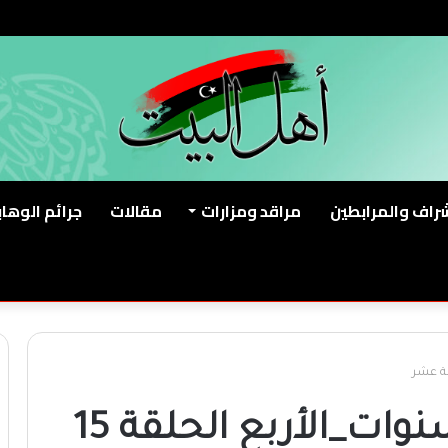
شراف والمرابطين
مراقد ومزارات
مقالات
جرائم الوهاب
#مسلسل_حرب_السنوات_الأربع الحلقة 15