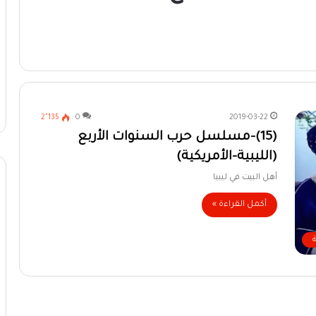
2٬135
0
2019-03-22
(15)-مسلسل حرب السنوات الأربع
(الليبية-الأمريكية)
أهل البيت في ليبيا
أكمل القراءة »