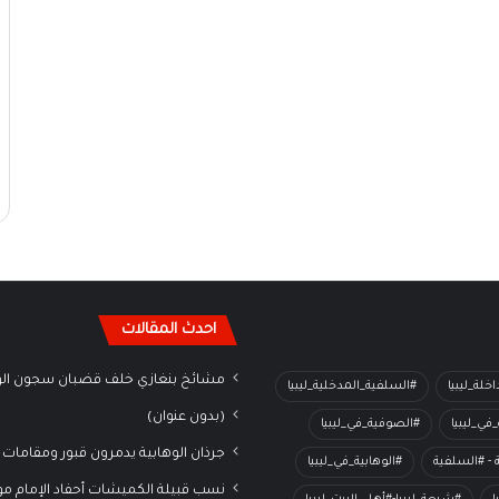
احدث المقالات
مشائخ بنغازي خلف قضبان سجون الو
خلة_ليبيا
#السلفية_المدخلية_ليبيا
(بدون عنوان)
في_ليبيا
#الصوفية_في_ليبيا
جرذان الوهابية يدمرون قبور ومقامات 
ة - #السلفية
#الوهابية_في_ليبيا
نسب قبيلة الكميشات أحفاد الإمام م