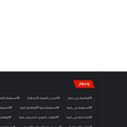
وسوم
#الإباضية_في_ليبيا
#الحرب_الليبية_الأمريكية
#السلفية_المدا
#السلفية_في_ليبيا
#السلفية_ليبيا #الوهابية_ليبيا
#الشيعة_
#المداخلة_في_ليبيا
#المولد_النبوي_الشريف_ليبيا
#الوهابي