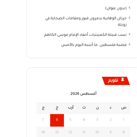
(بدون عنوان)
جرذان الوهابية يدمرون قبور ومقامات الصحابة في
زويلة
نسب قبيلة الكميشات أحفاد الإمام موسى الكاظم
قضية فلسطين…ما أشبه اليوم بالأمس
تقويم
أغسطس 2026
س
د
ن
ث
أرب
خ
ج
7
6
5
4
3
2
1
14
13
12
11
10
9
8