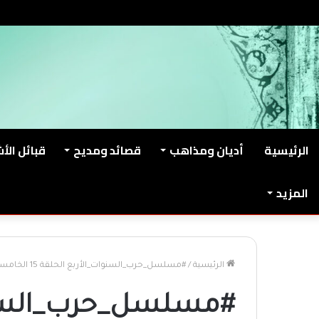
الخميس, أغسطس 6 2026
من نحن
اتصل بنا
الرئيسية
أديان ومذاهب
قصائد ومديح
قبائل الأ
المزيد
الرئيسية
/
#مسلسل_حرب_السنوات_الأربع الحلقة 15 الخامسة عشر