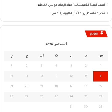
نسب قبيلة الكميشات أحفاد الإمام موسى الكاظم
قضية فلسطين…ما أشبه اليوم بالأمس
تقويم
أغسطس 2026
س
د
ن
ث
أرب
خ
ج
7
6
5
4
3
2
1
14
13
12
11
10
9
8
21
20
19
18
17
16
15
28
27
26
25
24
23
22
31
30
29