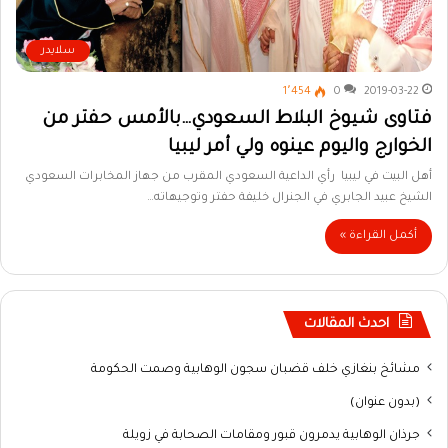
سلايدر
1٬454
0
2019-03-22
فتاوى شيوخ البلاط السعودي…بالأمس حفتر من
الخوارج واليوم عينوه ولي أمر ليبيا
أهل البيت في ليبيا رأي الداعية السعودي المقرب من جهاز المخابرات السعودي
الشيخ عبيد الجابري في الجنرال خليفة حفتر وتوجيهاته…
أكمل القراءة »
احدث المقالات
مشائخ بنغازي خلف قضبان سجون الوهابية وصمت الحكومة
(بدون عنوان)
جرذان الوهابية يدمرون قبور ومقامات الصحابة في زويلة