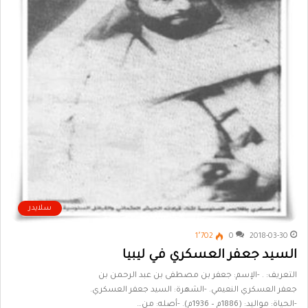
سلايدر
1٬702
0
2018-03-30
السيد جعفر العسكري في ليبيا
التعريف: . -الإسم: جعفر بن مصطفى بن عبد الرحمن بن
جعفر العسكري النعيمي. -الشهرة: السيد جعفر العسكري.
-الحياة: مواليد: (1886م – 1936م). -أصله: من…