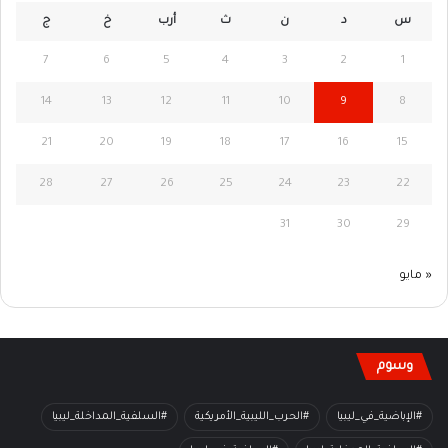
س
د
ن
ث
أرب
خ
ج
7
6
5
4
3
2
1
14
13
12
11
10
9
8
21
20
19
18
17
16
15
28
27
26
25
24
23
22
31
30
29
« مايو
وسوم
#الإباضية_في_ليبيا
#الحرب_الليبية_الأمريكية
#السلفية_المداخلة_ليبيا