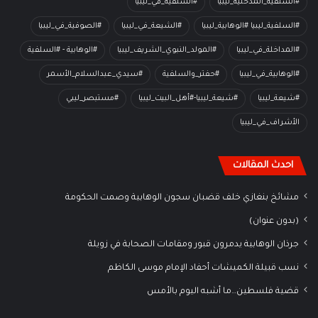
#السلفية_المدخلية_ليبيا
#السلفية_في_ليبيا
#السلفية_ليبيا #الوهابية_ليبيا
#الشيعة_في_ليبيا
#الصوفية_في_ليبيا
#المداخلة_في_ليبيا
#المولد_النبوي_الشريف_ليبيا
#الوهابية - #السلفية
#الوهابية_في_ليبيا
#حفتر_والسلفية
#سيدي_عبدالسلام_الأسمر
#شيعة_ليبيا
#شيعة_ليبيا-#أهل_البيت_ليبيا
#مستبصر_ليبي
الأشراف_في_ليبيا
احدث المقالات
مشائخ بنغازي خلف قضبان سجون الوهابية وصمت الحكومة
(بدون عنوان)
جرذان الوهابية يدمرون قبور ومقامات الصحابة في زويلة
نسب قبيلة الكميشات أحفاد الإمام موسى الكاظم
قضية فلسطين…ما أشبه اليوم بالأمس