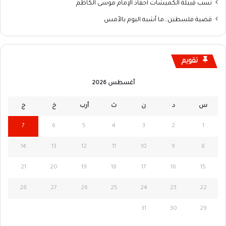
نسب قبيلة الكميشات أحفاد الإمام موسى الكاظم
قضية فلسطين…ما أشبه اليوم بالأمس
تقويم
أغسطس 2026
س
د
ن
ث
أرب
خ
ج
7
6
5
4
3
2
1
14
13
12
11
10
9
8
21
20
19
18
17
16
15
28
27
26
25
24
23
22
31
30
29