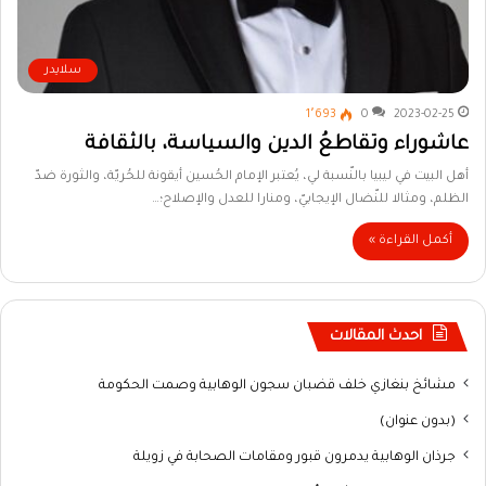
سلايدر
1٬693
0
2023-02-25
عاشوراء وتقاطعُ الدين والسياسة، بالثقافة
أهل البيت في ليبيا بالنّسبة لي، يُعتبر الإمام الحُسين أيقونة للحُريّة، والثورة ضدّ
الظلم، ومثالا للنّضال الإيجابيّ، ومنارا للعدل والإصلاح؛…
أكمل القراءة »
احدث المقالات
مشائخ بنغازي خلف قضبان سجون الوهابية وصمت الحكومة
(بدون عنوان)
جرذان الوهابية يدمرون قبور ومقامات الصحابة في زويلة