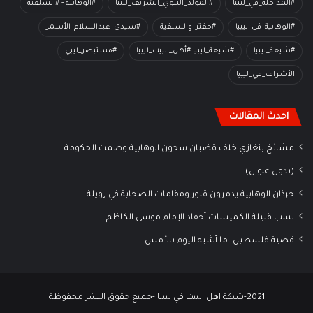
#المداخلة_في_ليبيا
#المولد_النبوي_الشريف_ليبيا
#الوهابية - #السلفية
#الوهابية_في_ليبيا
#حفتر_والسلفية
#سيدي_عبدالسلام_الأسمر
#شيعة_ليبيا
#شيعة_ليبيا-#أهل_البيت_ليبيا
#مستبصر_ليبي
الأشراف_في_ليبيا
احدث المقالات
مشائخ بنغازي خلف قضبان سجون الوهابية وصمت الحكومة
(بدون عنوان)
جرذان الوهابية يدمرون قبور ومقامات الصحابة في زويلة
نسب قبيلة الكميشات أحفاد الإمام موسى الكاظم
قضية فلسطين…ما أشبه اليوم بالأمس
2021-شبكة اهل البيت في ليبيا -جميع حقوق النشر محفوظة