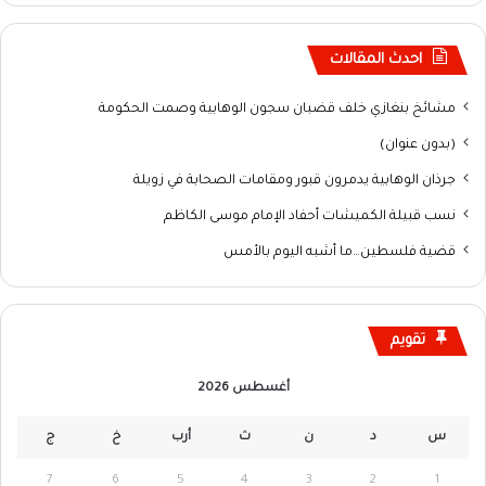
احدث المقالات
مشائخ بنغازي خلف قضبان سجون الوهابية وصمت الحكومة
(بدون عنوان)
جرذان الوهابية يدمرون قبور ومقامات الصحابة في زويلة
نسب قبيلة الكميشات أحفاد الإمام موسى الكاظم
قضية فلسطين…ما أشبه اليوم بالأمس
تقويم
أغسطس 2026
س
د
ن
ث
أرب
خ
ج
7
6
5
4
3
2
1