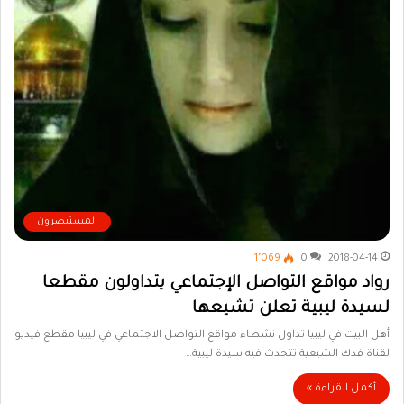
المستبصرون
1٬069
0
2018-04-14
رواد مواقع التواصل الإجتماعي يتداولون مقطعا
لسيدة ليبية تعلن تشيعها
أهل البيت في ليبيا تداول نشطاء مواقع التواصل الاجتماعي في ليبيا مقطع فيديو
لقناة فدك الشيعية تتحدث فيه سيدة ليبية…
أكمل القراءة »