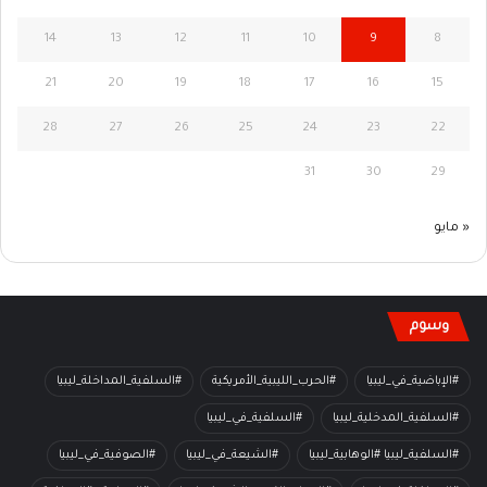
14
13
12
11
10
9
8
21
20
19
18
17
16
15
28
27
26
25
24
23
22
31
30
29
« مايو
وسوم
#الإباضية_في_ليبيا
#الحرب_الليبية_الأمريكية
#السلفية_المداخلة_ليبيا
#السلفية_المدخلية_ليبيا
#السلفية_في_ليبيا
#السلفية_ليبيا #الوهابية_ليبيا
#الشيعة_في_ليبيا
#الصوفية_في_ليبيا