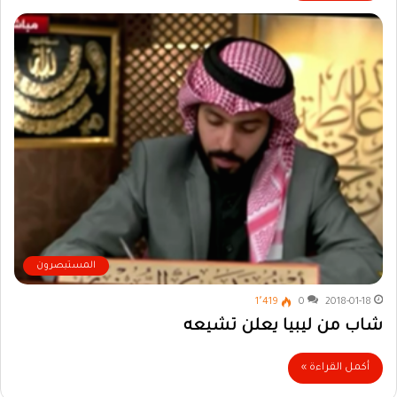
المستبصرون
1٬419
0
2018-01-18
شاب من ليبيا يعلن تشيعه
أكمل القراءة »