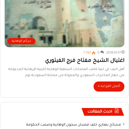
جرائم الوهابية
1٬387
0
2018-01-17
اغتيال الشيخ مفتاح فرج الفيتوري
أهل البيت في ليبيا قامت العصابات السلفية الوهابية الليبية الإرهابية المدعومة
من جهاز المخابرات السعودي والممولة من مملكة السعودية يوم…
أكمل القراءة »
احدث المقالات
مشائخ بنغازي خلف قضبان سجون الوهابية وصمت الحكومة