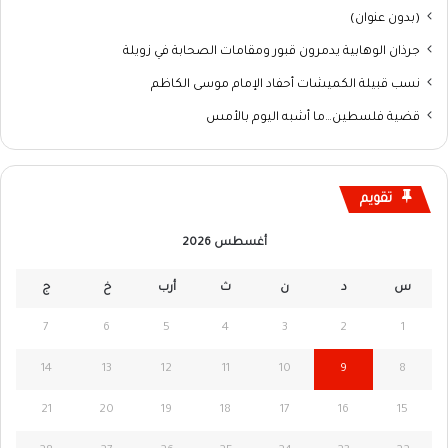
(بدون عنوان)
جرذان الوهابية يدمرون قبور ومقامات الصحابة في زويلة
نسب قبيلة الكميشات أحفاد الإمام موسى الكاظم
قضية فلسطين…ما أشبه اليوم بالأمس
تقويم
أغسطس 2026
س
د
ن
ث
أرب
خ
ج
7
6
5
4
3
2
1
14
13
12
11
10
9
8
21
20
19
18
17
16
15