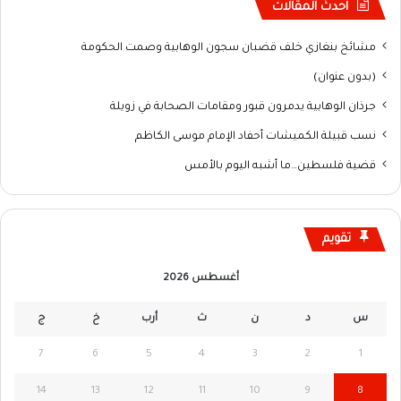
احدث المقالات
مشائخ بنغازي خلف قضبان سجون الوهابية وصمت الحكومة
(بدون عنوان)
جرذان الوهابية يدمرون قبور ومقامات الصحابة في زويلة
نسب قبيلة الكميشات أحفاد الإمام موسى الكاظم
قضية فلسطين…ما أشبه اليوم بالأمس
تقويم
أغسطس 2026
س
د
ن
ث
أرب
خ
ج
7
6
5
4
3
2
1
14
13
12
11
10
9
8