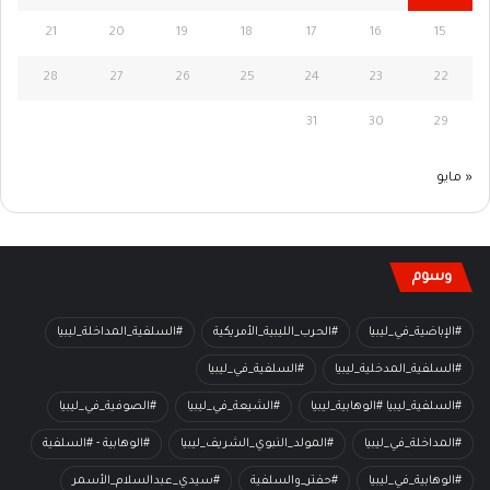
21
20
19
18
17
16
15
28
27
26
25
24
23
22
31
30
29
« مايو
وسوم
#الإباضية_في_ليبيا
#الحرب_الليبية_الأمريكية
#السلفية_المداخلة_ليبيا
#السلفية_المدخلية_ليبيا
#السلفية_في_ليبيا
#السلفية_ليبيا #الوهابية_ليبيا
#الشيعة_في_ليبيا
#الصوفية_في_ليبيا
#المداخلة_في_ليبيا
#المولد_النبوي_الشريف_ليبيا
#الوهابية - #السلفية
#الوهابية_في_ليبيا
#حفتر_والسلفية
#سيدي_عبدالسلام_الأسمر