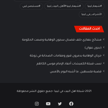
#شيعة_ليبيا
#شيعة_ليبيا-#أهل_البيت_ليبيا
#مستبصر_ليبي
الأشراف_في_ليبيا
احدث المقالات
مشائخ بنغازي خلف قضبان سجون الوهابية وصمت الحكومة
(بدون عنوان)
جرذان الوهابية يدمرون قبور ومقامات الصحابة في زويلة
نسب قبيلة الكميشات أحفاد الإمام موسى الكاظم
قضية فلسطين…ما أشبه اليوم بالأمس
2021-شبكة اهل البيت في ليبيا -جميع حقوق النشر محفوظة
فيسبوك
تويتر
يوتيوب
انستقرام