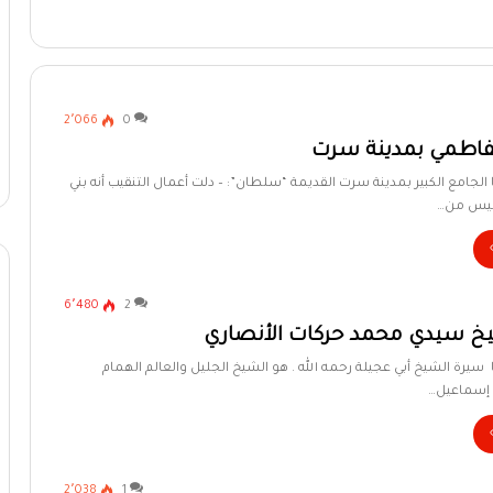
2٬066
0
فاطمي بمدينة سرت
ا الجامع الكبير بمدينة سرت القديمة “سلطان”: – دلت أعمال التنقيب أنه بني
ليس من…
6٬480
2
خ سيدي محمد حركات الأنصاري
ا سيرة الشيخ أبي عجيلة رحمه الله . هو الشيخ الجليل والعالم الهمام
إسماعيل…
2٬038
1