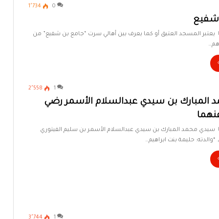
1٬734
0
شفيع
يا يعتبر المسجد العتيق أو كما يعرف بين أهالي سرت “جامع بن شفيع” من
هم…
2٬558
1
المبارك بن سيدي عبدالسلام الأسمر رضي
عنهما
يا سيدي محمد المبارك بن سيدي عبدالسلام الأسمر بن سليم الفيتوري
*والدته: حليمة بنت ابراهيم…
3٬744
1