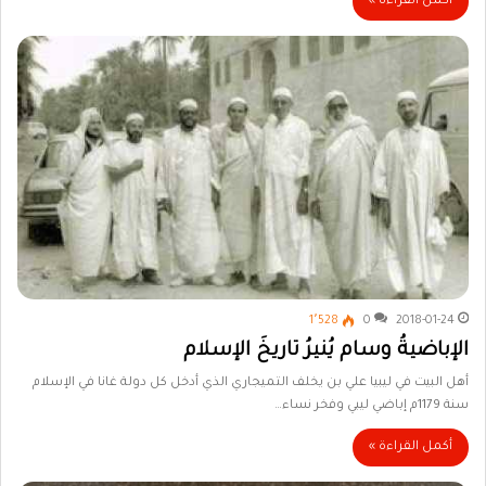
أكمل القراءة »
1٬528
0
2018-01-24
الإباضيةُ وسام يُنيرُ تاريخَ الإسلام
أهل البيت في ليبيا علي بن يخلف التميجاري الذي أدخل كل دولة غانا في الإسلام
سنة 1179م إباضي ليبي وفخر نساء…
أكمل القراءة »