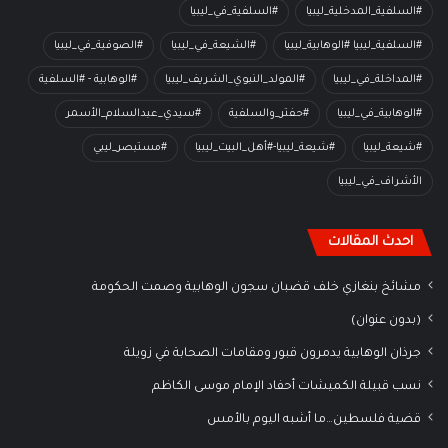
#السلفية_المدخلية_ليبيا
#السلفية_في_ليبيا
#السلفية_ليبيا #الوهابية_ليبيا
#الشيعة_في_ليبيا
#الصوفية_في_ليبيا
#المداخلة_في_ليبيا
#المولد_النبوي_الشريف_ليبيا
#الوهابية - #السلفية
#الوهابية_في_ليبيا
#حفتر_والسلفية
#سيدي_عبدالسلام_الأسمر
#شيعة_ليبيا
#شيعة_ليبيا-#أهل_البيت_ليبيا
#مستبصر_ليبي
الأشراف_في_ليبيا
احدث المقالات
مشائخ بنغازي خلف قضبان سجون الوهابية وصمت الحكومة
(بدون عنوان)
جرذان الوهابية يدمرون قبور ومقامات الصحابة في زويلة
نسب قبيلة الكميشات أحفاد الإمام موسى الكاظم
قضية فلسطين…ما أشبه اليوم بالأمس