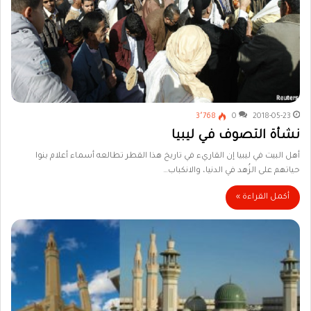
3٬768
0
2018-05-23
نشأة التصوف في ليبيا
أهل البيت في ليبيا إن القاريء في تاريخ هذا القطر تطالعه أسماء أعلام بنوا
حياتهم على الزُهد في الدنيا، والانكباب…
أكمل القراءة »