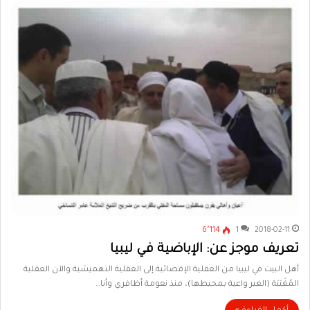
6٬114
1
2018-02-11
تعريف موجز عن: الإباضية في ليبيا
أهل البيت في ليبيا من العقلية الإقصائية إلى العقلية التهميشية والآن العقلية
المُغَيَبَة (الغير واعية بمحيطها)، منذ نعومة أظافري وأنا…