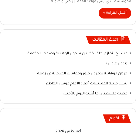
فمؤسسه الذي أرسى قواعد الفقه الإباضي وأصوله…
أكمل القراءة »
احدث المقالات
مشائخ بنغازي خلف قضبان سجون الوهابية وصمت الحكومة
(بدون عنوان)
جرذان الوهابية يدمرون قبور ومقامات الصحابة في زويلة
نسب قبيلة الكميشات أحفاد الإمام موسى الكاظم
قضية فلسطين…ما أشبه اليوم بالأمس
تقويم
أغسطس 2026