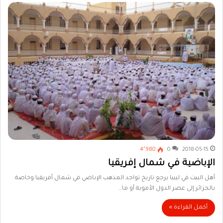
4٬980
0
2018-05-15
الإباضية في شمال إفريقيا
أهل البيت في ليبيا يرجع تاريخ تواجد المذهب الإباضي في شمال أفريقيا وخاصة
بالجزائر إلى عصر الدول الأموية أو ما…
أكمل القراءة »