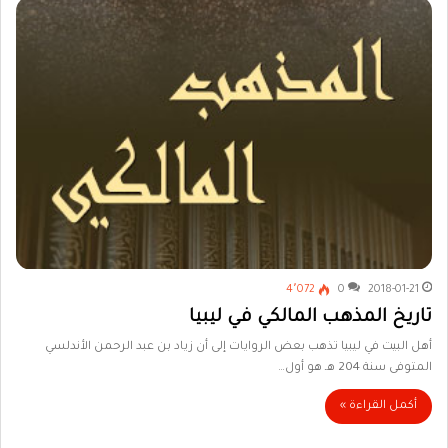
4٬072
0
2018-01-21
تاريخ المذهب المالكي في ليبيا
أهل البيت في ليبيا تذهب بعض الروايات إلى أن زياد بن عبد الرحمن الأندلسي
المتوفى سنة 204 هـ هو أول…
أكمل القراءة »