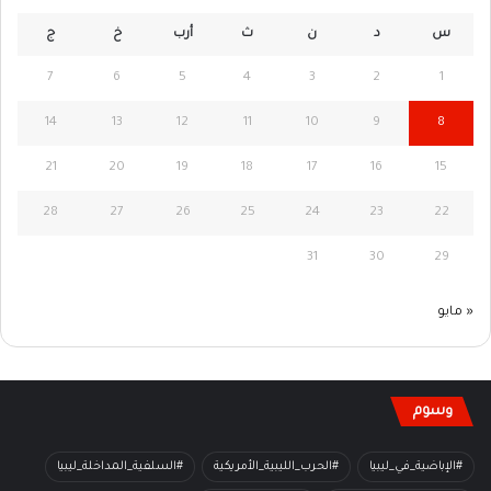
س
د
ن
ث
أرب
خ
ج
7
6
5
4
3
2
1
14
13
12
11
10
9
8
21
20
19
18
17
16
15
28
27
26
25
24
23
22
31
30
29
« مايو
وسوم
#الإباضية_في_ليبيا
#الحرب_الليبية_الأمريكية
#السلفية_المداخلة_ليبيا