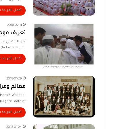
أكمل القراءة »
2018-02-11
تعريف موجز 
أهل البيت في ليبيا
واعية بمحيطها)، 
أكمل القراءة »
2018-01-29
معالم ومراك
 Hara ElWasatia-
lu gate- Gate of…
أكمل القراءة »
2018-01-24