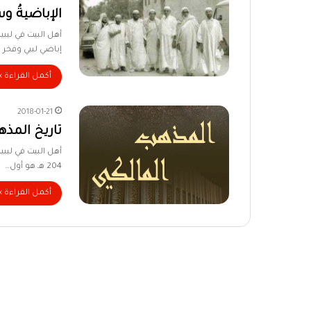
الإباضيةُ وسا
إباضي ليبي وفخر 
أكمل القراءة »
2018-01-21
تاريخ المذه
أهل البيت في ليبي
204 هـ هو أول…
أكمل القراءة »