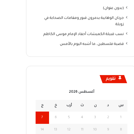
(بدون عنوان)
جرذان الوهابية يدمرون قبور ومقامات الصحابة في
زويلة
نسب قبيلة الكميشات أحفاد الإمام موسى الكاظم
قضية فلسطين…ما أشبه اليوم بالأمس
تقويم
أغسطس 2026
س
د
ن
ث
أرب
خ
ج
7
6
5
4
3
2
1
14
13
12
11
10
9
8