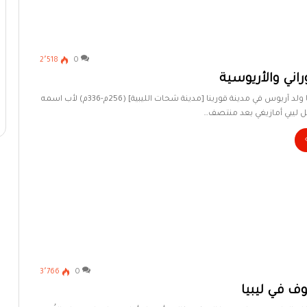
2٬518
0
اني والأريوسية
أهل البيت في ليبيا ولد آريوس في مدينة قورينا [مدينة شحات الليبية] (256م-336م) لأب اسمه
ليبي أمازيغي بعد منتصف…
3٬766
0
ف في ليبيا