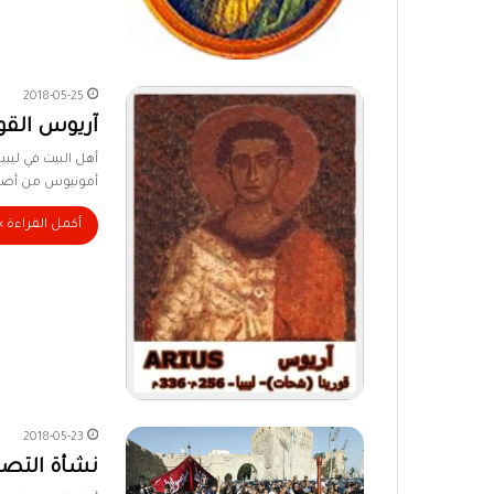
2018-05-25
آريوس القور
أمونيوس من أصل 
أكمل القراءة »
2018-05-23
نشأة التصو