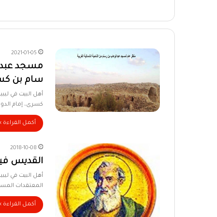
2021-01-05
مسجد عبد ا
سام بن كسر
أهل البيت في ليب
كسرى، إمام الدول
أكمل القراءة »
2018-10-08
القديس فيك
أهل البيت في ليبي
المعتقدات المسيحي
أكمل القراءة »