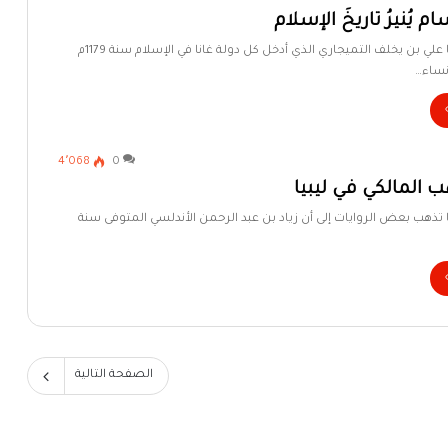
م يُنيرُ تاريخَ الإسلام
أهل البيت في ليبيا علي بن يخلف التميجاري الذي أدخل كل دولة غانا في الإسلام سنة 1179م
نساء…
4٬068
0
ب المالكي في ليبيا
ا تذهب بعض الروايات إلى أن زياد بن عبد الرحمن الأندلسي المتوفى سنة
الصفحة التالية