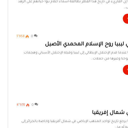
ا إن القاريء في تاريخ هذا القطر تطالعه أسماء أعلام بنوا حياتهم على الزُهد
اب…
1٬958
0
ليبيا روح الإسلام المحمدي الأصيل
 عندما قدم الإحتلال الإيطالي إلى ليبيا وقبله الإحتلال الأسباني وهجمات
حنا وغيرها من حملات…
4٬976
0
ي شمال إفريقيا
ا يرجع تاريخ تواجد المذهب الإباضي في شمال أفريقيا وخاصة بالجزائر إلى
ة أو ما…