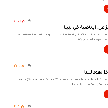
6٬108
1
عن: الإباضية في ليبيا
 من العقلية الإقصائية إلى العقلية التهميشية والآن العقلية المُغَيَبَة (الغير
منذ نعومة أظافري وأنا…
1٬843
1
ز يهود ليبيا
Name (Sciara Hara L’Kbira (The Jewish street- Sciara Hara L’Kbira-
Hara Sghrira- Deruj Dar Naj
1٬523
0