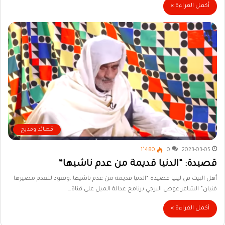
أكمل القراءة »
قصائد ومديح
1٬480
0
2023-03-05
قصيدة: “الدنيا قديمة من عدم ناشيها”
أهل البيت في ليبيا قصيدة “الدنيا قديمة من عدم ناشيها..وتعود للعدم مصيرها
فنيان” الشاعر:عوض البرجي برنامج عدالة الميل على قناة…
أكمل القراءة »