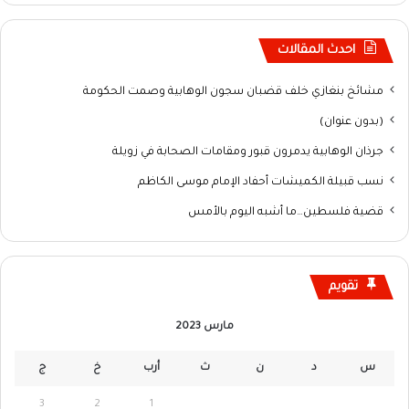
احدث المقالات
مشائخ بنغازي خلف قضبان سجون الوهابية وصمت الحكومة
(بدون عنوان)
جرذان الوهابية يدمرون قبور ومقامات الصحابة في زويلة
نسب قبيلة الكميشات أحفاد الإمام موسى الكاظم
قضية فلسطين…ما أشبه اليوم بالأمس
تقويم
مارس 2023
س
د
ن
ث
أرب
خ
ج
3
2
1