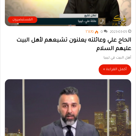
المستبصرون
1٬870
0
2023-03-05
الحاج علي وعائلته يعلنون تشيعهم لأهل البيت
عليهم السلام
أهل البيت في ليبيا
أكمل القراءة »