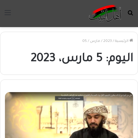
بحث
الق
عن
الرئيسية
/
2023
/
مارس
/
05
اليوم:
5 مارس، 2023