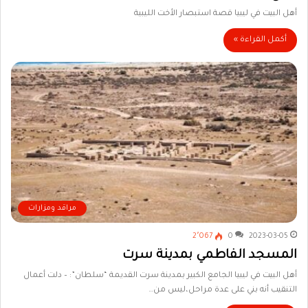
أهل البيت في ليبيا قصة استبصار الأخت الليبية
أكمل القراءة »
مراقد ومزارات
2٬067
0
2023-03-05
المسجد الفاطمي بمدينة سرت
أهل البيت في ليبيا الجامع الكبير بمدينة سرت القديمة “سلطان”: – دلت أعمال
التنقيب أنه بني على عدة مراحل،ليس من…