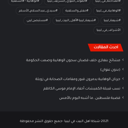
#المداخلة_في_ليبيا
#المولد_النبوي_الشريف_ليبيا
#الوهابية - #السلفية
#الوهابية_في_ليبيا
#حفتر_والسلفية
#سيدي_عبدالسلام_الأسمر
#شيعة_ليبيا
#شيعة_ليبيا-#أهل_البيت_ليبيا
#مستبصر_ليبي
الأشراف_في_ليبيا
احدث المقالات
مشائخ بنغازي خلف قضبان سجون الوهابية وصمت الحكومة
(بدون عنوان)
جرذان الوهابية يدمرون قبور ومقامات الصحابة في زويلة
نسب قبيلة الكميشات أحفاد الإمام موسى الكاظم
قضية فلسطين…ما أشبه اليوم بالأمس
2021-شبكة اهل البيت في ليبيا -جميع حقوق النشر محفوظة