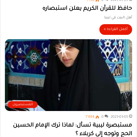
1٬730
0
2023-03-05
حافظ للقرآن الكريم يعلن استبصاره
أهل البيت في ليبيا
أكمل القراءة »
المستبصرون
1٬884
0
2023-03-05
مستبصرة ليبية تسأل: لماذا ترك الإمام الحسين
الحج وتوجه إلى كربلاء ؟