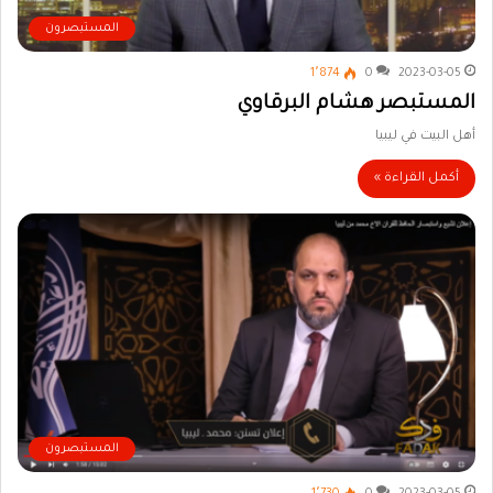
المستبصرون
1٬874
0
2023-03-05
المستبصر هشام البرقاوي
أهل البيت في ليبيا
أكمل القراءة »
المستبصرون