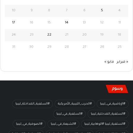
10
9
8
7
6
5
4
17
16
15
14
13
12
11
24
23
22
21
20
19
18
31
30
29
28
27
26
25
« فبراير
مايو »
وسوم
#الإباضية_في_ليبيا
#الحرب_الليبية_الأمريكية
#السلفية_المداخلة_ليبيا
#السلفية_المدخلية_ليبيا
#السلفية_في_ليبيا
#السلفية_ليبيا #الوهابية_ليبيا
#الشيعة_في_ليبيا
#الصوفية_في_ليبيا