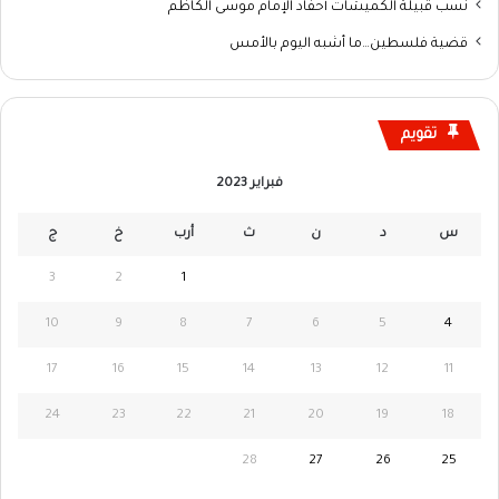
نسب قبيلة الكميشات أحفاد الإمام موسى الكاظم
قضية فلسطين…ما أشبه اليوم بالأمس
تقويم
فبراير 2023
س
د
ن
ث
أرب
خ
ج
3
2
1
10
9
8
7
6
5
4
17
16
15
14
13
12
11
24
23
22
21
20
19
18
28
27
26
25