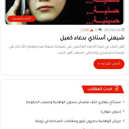
المستبصرون
2٬010
0
2023-02-26
شيعني أستاذي بدعاء كميل
أهل البيت في ليبيا (الاخوة القائمين على صفحة شيعة ليبيا وفقكم الله تلك هي
قصة استبصاري واعتناقي لمذهب أهل البيت…
أكمل القراءة »
احدث المقالات
مشائخ بنغازي خلف قضبان سجون الوهابية وصمت الحكومة
(بدون عنوان)
جرذان الوهابية يدمرون قبور ومقامات الصحابة في زويلة