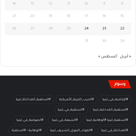
14
13
12
11
10
9
8
21
20
19
18
17
16
15
28
27
26
25
24
23
22
31
30
29
« أبريل
أغسطس »
وسوم
#الإباضية_في_ليبيا
#الحرب_الليبية_الأمريكية
#السلفية_المداخلة_ليبيا
#السلفية_المدخلية_ليبيا
#السلفية_في_ليبيا
#السلفية_ليبيا #الوهابية_ليبيا
#الشيعة_في_ليبيا
#الصوفية_في_ليبيا
#المداخلة_في_ليبيا
#المولد_النبوي_الشريف_ليبيا
#الوهابية - #السلفية