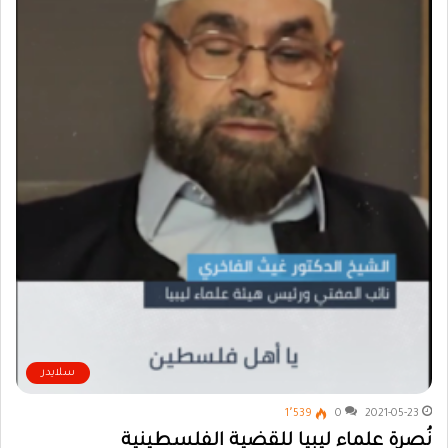
سلايدر
1٬539
0
2021-05-23
نُصرة علماء ليبيا للقضية الفلسطينية