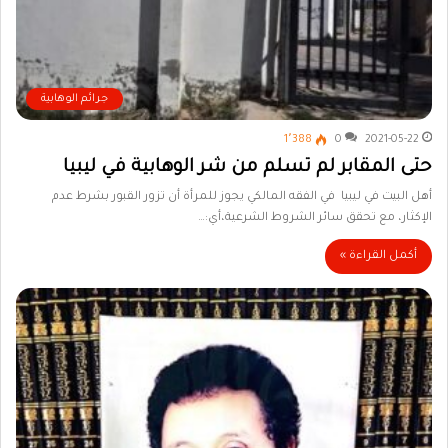
جرائم الوهابية
1٬388
0
2021-05-22
حتى المقابر لم تسلم من شر الوهابية في ليبيا
أهل البيت في ليبيا في الفقه المالكي يجوز للمرأة أن تزور القبور بشرط عدم
الإكثار، مع تحقق سائر الشروط الشرعية،أي:…
أكمل القراءة »