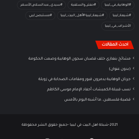
#الوهابية_في_ليبيا
#حفتر_والسلفية
#سيدي_عبدالسلام_الأسمر
#شيعة_ليبيا
#شيعة_ليبيا-#أهل_البيت_ليبيا
#مستبصر_ليبي
الأشراف_في_ليبيا
احدث المقالات
مشائخ بنغازي خلف قضبان سجون الوهابية وصمت الحكومة
(بدون عنوان)
جرذان الوهابية يدمرون قبور ومقامات الصحابة في زويلة
نسب قبيلة الكميشات أحفاد الإمام موسى الكاظم
قضية فلسطين…ما أشبه اليوم بالأمس
2021-شبكة اهل البيت في ليبيا -جميع حقوق النشر محفوظة