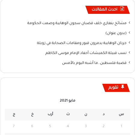
احدث المقالات
مشائخ بنغازي خلف قضبان سجون الوهابية وصمت الحكومة
(بدون عنوان)
جرذان الوهابية يدمرون قبور ومقامات الصحابة في زويلة
نسب قبيلة الكميشات أحفاد الإمام موسى الكاظم
قضية فلسطين…ما أشبه اليوم بالأمس
تقويم
مايو 2021
س
د
ن
ث
أرب
خ
ج
7
6
5
4
3
2
1