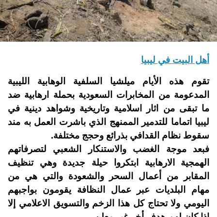
أهل البيت في ليبيا
تقوم هذه الأيام ميلشيا السلفية الوهابية الليبية
المدعومة من المخابرات السعودية بحملة ارهابية ضد
ما تبقى من اثار اسلامية وتاريخية وشواهد دينية في
ليبيا اتماما للتدمير الممنهج الذي باشرت العمل به مند
سقوط نظام القدافي بذرائع وحجج مختلفة.
فبعد موجة الغضب والاستنكار الشعبي لتصرفاتهم
الهمجية الارهابية ابتكروا حيلة جديدة وهي تنظيف
المقابر من أعمال السحر والشعودة والتي هي من
مهام البلديات عبر عمال النظافة يقومون بواجبهم
اليومي ولا تحتاج كل هذا الزخم والتسويق الاعلامي إلا
اذا كان لهم هدف أخر غير معلن.