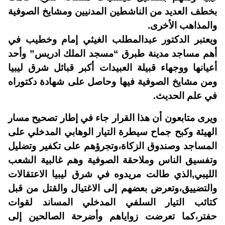
بخطف العديد من الناشطين المدنيين ومشايخ الصوفية
والمذاهب الأخرى.
ويعتبر الدكتور عبدالمطلب الغيثي إمام وخطيب في
أهم مساجد مدينة طبرق “مسجد الملك ادريس” وأحد
أعيانها ووجهاء قبيلة العبيدات أكبر قبائل شرق ليبيا
ومن مشايخ الصوفية فيها وحاصل على شهادة دكتوراه
في علم الحديث.
ويرى متابعون أن هذا القرار جاء في إطار تصحيح مسار
الهيئة وكبح جماح سيطرة التيار الوهابي المدخلي على
المساجد وصندوق الزكاة،وتجرؤهم على تكفير وتضليل
وتفسيق الناس وملاحقة الصوفية وهم غالبية الشعب
الليبي,
الذي طالت مريدوه في شرق ليبيا الاعتقالات
والتضييق،وتعرض بعضهم إلى الاغتيال والقتل من قبل
كتائب التيار السلفي المدخلي المساند لقوات
حفتر،كما تعرضت زواياهم وأضرحة الصالحين إلى