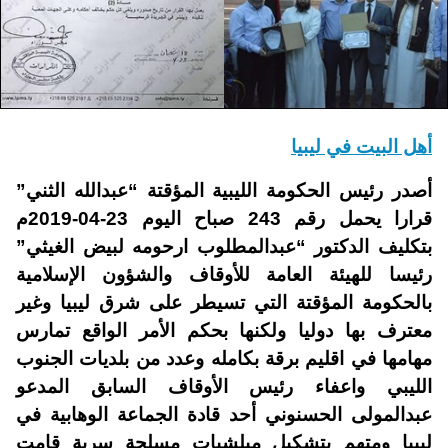
أهل البيت في ليبيا
أصدر رئيس الحكومة الليبية المؤقتة “عبدالله الثني”
قرارا يحمل رقم 243 صباح اليوم 23-04-2019م
بتكليف الدكتور “عبدالمطلوب ارحومه لبيض الغيثي”
رئيسا للهيئة العامة للأوقاف والشؤون الإسلامية
بالحكومة المؤقتة التي تسيطر على شرق ليبيا وغير
معترف بها دوليا ولكنها بحكم الأمر الواقع تمارس
مهامها في اقليم برقة بكامله وعدد من بلديات الجنوب
الليبي واعفاء رئيس الأوقاف السابق المدعو
عبدالمولى الحسنوني أحد قادة الجماعة الوهابية في
ليبيا ومتهم بتشكيل ميلشيات مسلحة سرية قامت