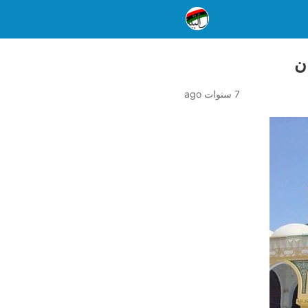
ن
7 سنوات ago