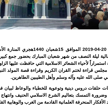
أحيت هذه الليلة بتاريخ 20-04-2019 المواف
حتفالية ليلة النصف من شهر شعبان المبارك بحضور جمع كبير
استمراراً لأحياء الشعائر الاسلامية التي حافظت عليها الزاو
ة مجلس قراءة لختم القران الكريم وقراءة قصة المولد الن
بي صلى الله عليه وآله وسلم وأهل الطيبين الطاهرين.
يات حلقات دروس دينية وتوعوية للخطباء والوعاظ لبيان فض
 وضرورة التمسك بتعاليم الشرع الاسلامي الحنيف وانتهاج
 الأفكار المنحرفة العلمانية القادمة من الغرب والوهابية ال