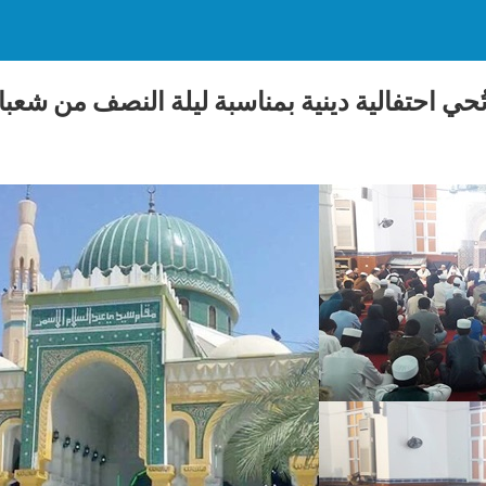
ُحي احتفالية دينية بمناسبة ليلة النصف من شعبا