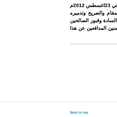
يُذكر أن المنارة الأسمرية تعرضت لهجوم ارهابي مسلح مولته المخابرات السعودية في 23اغسطس 2012م
قام والضريح وتدميره
السادة وقبور الصالحين
ممتلكات واستشهد 8من الشباب المؤمنين المدافعين عن هذا
Back to top