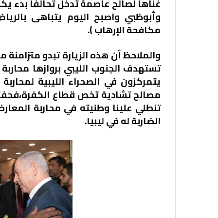
غناها لصالح عاصمة تدخل تحالفاً بدء يك
وأبوظبي واصبح اليوم يتباهى بالري
مكافحة الإرهاب ).
والملاحظ أن هذه الزيارة تبدو متزامنة م
تستهدف الجنوب الليبي بروازها محاربة ا
يتمركزون في الصحراء الليبية لمحارب
مصالح تشادية تخص قطاع الكفرة،فحفتر
تنطلي علينا وطنيته في محاربة المعارض
الضاربة له في ليبيا.