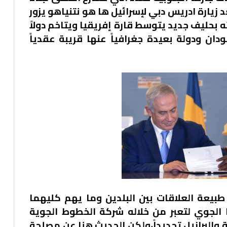
د زيارة ادريس دبي لإسرائيل ها هو نتنياهو يزور
 بحليف جديد يتوسط قارة إفريقيا ويتاخم دولاً
ان ودولة بعيدة جغرافياً عنها قريبة عقدياً
طبيعة العلاقات بين البلدين وما يهم كليهما
ا الجوي لتعبر من خلاله شركة الخطوط الجوية
بية والبرازيل تحديداً،ولكن الحديث هنا عن مصلحة