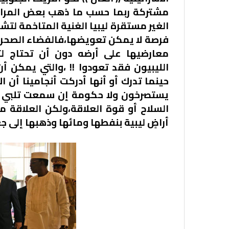
مشتركة ربما حسب ما ذهب بعض المراق
الغير مستقرة ليبيا الغنية المتاخمة لتشا
فرصة لا يمكن تعويضها،فالفضاء الصحر
معارضيها على أرضه دون أن تحتاج ل
الليبيون فقد تعودوا !! ،والتي يمكن أ
حينما تدرك أو أنها أدركت أنجامينا أن ا
يستصرخون ولا حكومة إن سمعت تلبي ال
السلاح أو قوة العلاقة،ولكن العلاقة
أراضٍ ليبية بنفطها ومائها وذهبها إلى جغ