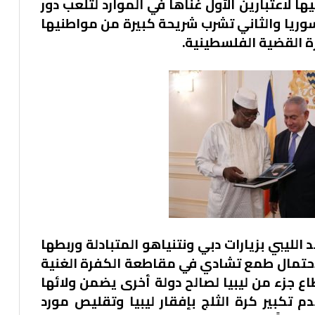
يها لاعتبارين الأول غناها في الموارد لتلعب دور
وريا والثاني تشرب شريحة كبيرة من مواطنيها
رة القضية الفلسطينية.
يبي بزيارات دبي ونتنياهو المتبادلة وربطها
لاحتمال طمع تشادي في مقاطعة الكفرة الغنية
 جزء من ليبيا لصالح دولة أخرى يضمن ولائها
م تكبير كرة الثلج بإفقار ليبيا وتقليص مورد