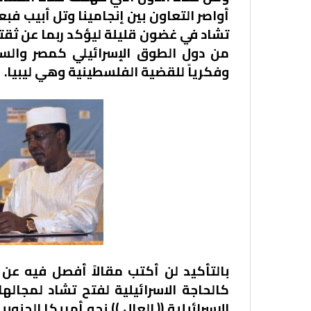
أواصر التعاون بين إنجامينا وتل أبيب فبع
تشاد في غضون قليلة ليؤكد ربما عن ثقته
من دول الطوق الإسرائيلي كمصر والسود
وفكرياً للقضية الفلسطينية وهي ليبيا.
بالتأكيد لن أكتب مقالاً أفصل فيه عن 
كالحاجة الاسرائيلية لفتح تشاد لمجاله
الاسرائيلية (( العال )) نحو أمريكا الجنو