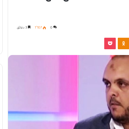
0
1٬107
3 دقائق
Odnoklassniki
بوكيت