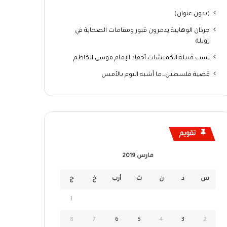
(بدون عنوان)
جرذان الوهابية يدمرون قبور ومقامات الصحابة في
زويلة
نسب قبيلة الكميشات أحفاد الإمام موسى الكاظم
قضية فلسطين…ما أشبه اليوم بالأمس
تقويم
مارس 2019
س
د
ن
ث
أرب
خ
ج
1
8
7
6
5
4
3
2