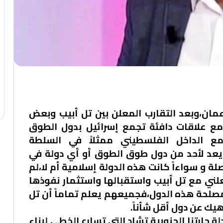
عمان،وبعد التقارب المعلن بين تل أبيب وبعض
مع علاقات دافئة تجمع إسرائيل بدول الطوق
ع الداخل الفلسطيني ممثلاً في السلطة
 يعد لأحد من دول طوق الطوق أو أي دولة في
لة و سواءاً كانت هذه الدولة إسلامية أم لا،لم
لعلني مع تل أبيب واستقبالها واستثمار نفوذها
لمصلحة هذه الدول،فجميعهم يعلم تماماً أن تل
ك عن دول أقل شأناً.
جارتنا الجنوبية تشاد التي تسارع الخطى لبناء