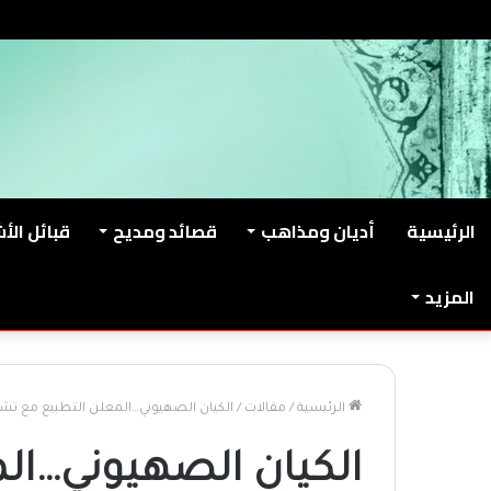
الخميس, أغسطس 6 2026
من نحن
اتصل بنا
الرئيسية
أديان ومذاهب
قصائد ومديح
قبائل الأ
المزيد
الرئيسية
/
مقالات
/
الكيان الصهيوني…المعلن التطبيع مع تشاد
الكيان الصهيوني…ال