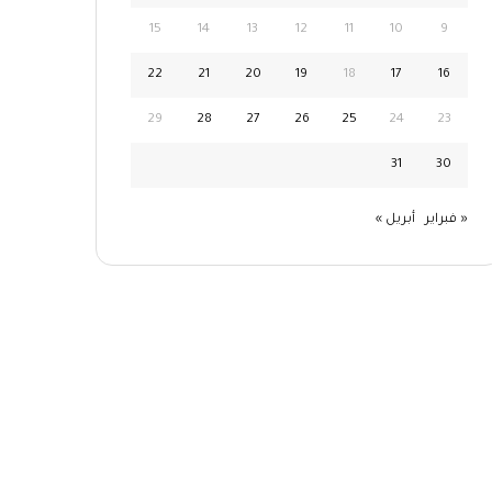
15
14
13
12
11
10
9
22
21
20
19
18
17
16
29
28
27
26
25
24
23
31
30
« فبراير
أبريل »