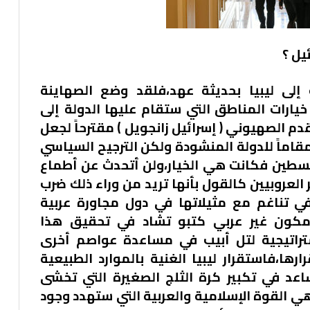
يل ؟
ة إلى ليبيا بحديثة عهد،فلقد وضع الصهاينة
خيارات المناطق التي ستقام عليها الدولة إلى
م الصهيوني ( إسرائيل زانجويل ) مقترحاً لجعل
ومقاماً للدولة المنشودة ولكن الترجيح السياسي
لسطين فكانت هي الخيار،ولن أتحدث عن أطماع
العروبيين كالقول بأنها تريد من وراء ذلك ضرب
في تناغم مع مثيلاتها في دول مجاورة عربية
 مكون غير عربي كتبو تشاد في تحقيق هذا
ستراتيجية لتل أبيب في مساعدة عواصم أخرى
رها،فاستقرار ليبيا الغنية بالموارد الطبيعية
 في تكبير كرة الثلج الصغيرة التي تخشى
 القوة الإسلامية والعربية التي ستهدد وجود