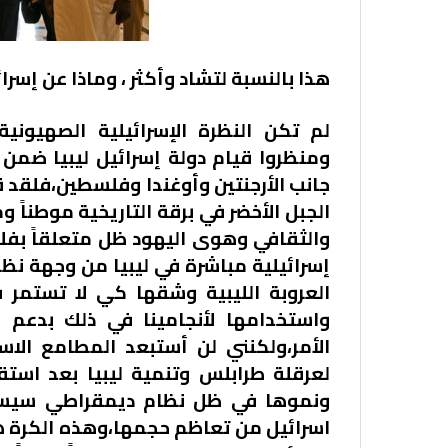
هذا بالنسبة لتشاد وأكثر ، وماذا عن إسرائ
لم تكن النظرة الإسرائيلية الصهيوني
ومنظروا قيام دولة إسرائيل ليبيا ضمن 
جانب الأرجنتين وأوغندا وفلسطين،فلقد قد
الجبل الأخضر في برقة التاريخية موطناً 
والثقافي وهوى اليهود ظل متعلقاً بف
إسرائيلية مباشرة في ليبيا من وجهة نظر 
العروبة الليبية وشقها كي لا تستمر 
واستخدامها لأنجامينا في ذلك بدعم
الأمر،ولكنني لن أستبعد المطامع الا
لعرقلة طرابلس وتنمية ليبيا بعد استقرا
ونموها في ظل نظام ديمقراطي سيساعد
اسرائيل من تعاظم حجمها،وهذه الكرة هي