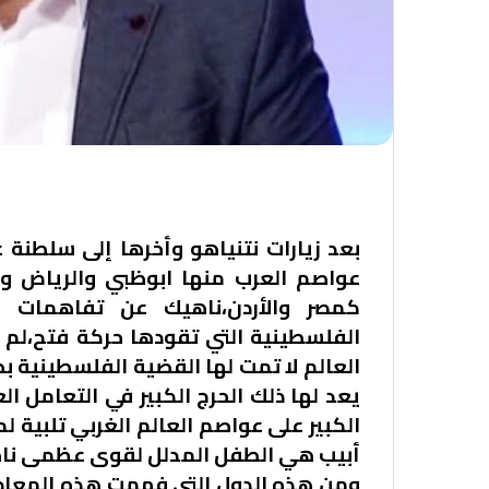
أهل البيت في ليبيا
بعد زيارات نتنياهو وأخرها إلى سلطنة 
عواصم العرب منها ابوظبي والرياض و
كمصر والأردن،ناهيك عن تفاهمات م
الفلسطينية التي تقودها حركة فتح،لم
العالم لا تمت لها القضية الفلسطينية بص
يعد لها ذلك الحرج الكبير في التعامل ا
الكبير على عواصم العالم الغربي تلبية 
أبيب هي الطفل المدلل لقوى عظمى ناهي
ومن هذه الدول التي فهمت هذه المعادلة 