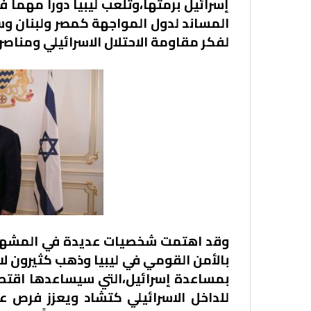
إسرائيل برمتها،وتلعب ليبيا دوراً مهماً ف
المساند لدول المواجهة كمصر ولبنان وس
لفكر مقاومة الاحتلال الاسرائيلي ومناص
وقد اهتمت شخصيات عديدة في المشهد الل
بالأمن القومي في ليبيا وذهب كثيرون 
بمساعدة إسرائيل،التي سيساعدها اقتطاع
للداخل الاسرائيلي كتشاد ويعزز فرص عد