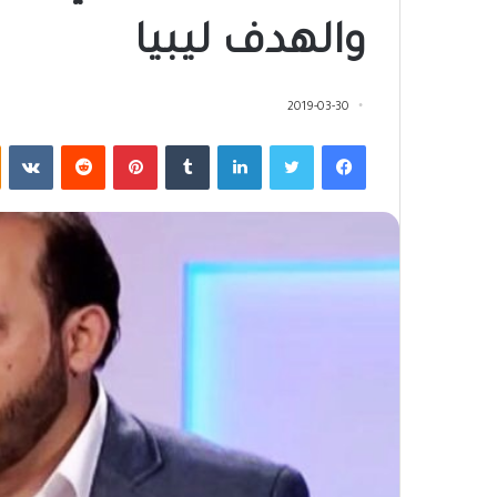
والهدف ليبيا
2019-03-30
فيسبوك
تويتر
لينكدإن
‏Tumblr
بينتيريست
‏Reddit
‏VKontakte